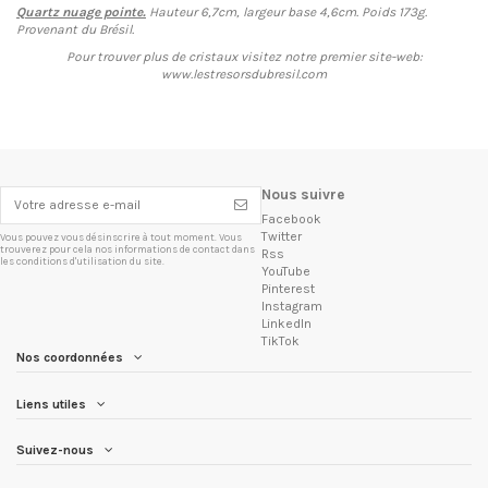
Quartz nuage pointe.
Hauteur 6,7cm, largeur base 4,6cm. Poids 173g.
Provenant du Brésil.
Pour trouver plus de cristaux visitez notre premier site-web:
www.lestresorsdubresil.com
Nous suivre
Facebook
Twitter
Vous pouvez vous désinscrire à tout moment. Vous
trouverez pour cela nos informations de contact dans
Rss
les conditions d'utilisation du site.
YouTube
Pinterest
Instagram
LinkedIn
TikTok
Nos coordonnées
Liens utiles
Suivez-nous