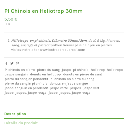
PI Chinois en Heliotrop 30mm
5,50 €
TTC
Héliotrope
en pi chinois. Diâmetre 30mm/3cm.
de 10 à 12g.
Pierre du
sang, ancrage et protection.
Pour trouver plus de bijou en pierres
visitez notre site : www.lestresorsdubresil.com
Pi chinois en pierre
pierre du sang
jaspe
pi chinois
heliotrop
heliotrope
Jaspe sanguin
donuts en heliotrop
donuts en pierre du sant
pierre du sang en pendentif
pi chinois en pierre du sang
pierre du sang in pi chinois
donuts en jaspe sangue
jaspe sanguin en pendentif
jaspe verte
jaspes
jaspe vert
jaspe, jaspes, jaspe rouge
jaspe, jaspes, jaspe rouge
Description
Détails du produit