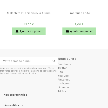
Malachite P.I. chinois 37 a 40mm
Emeraude brute
21,00 €
7,00 €
Ajouter au panier
Ajouter au panier
Nous suivre
Facebook
Twitter
Vous pouvez vous désinscrire à tout moment. Vous
trouverez pour cela nos informations de contact dans
Rss
les conditions d'utilisation du site.
YouTube
Pinterest
Instagram
LinkedIn
TikTok
Nos coordonnées
Liens utiles