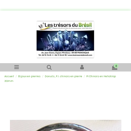
0
Accueil
Bijoux en pierres
Donuts, P.I. chinois en pierre
PI Chinois en Heliotrop
30mm