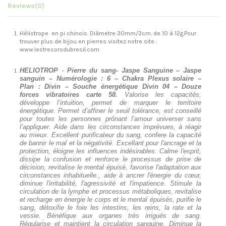
Reviews
(0)
Héliotrope en pi chinois. Diâmetre 30mm/3cm. de 10 à 12g.Pour
trouver plus de bijou en pierres visitez notre site :
www.lestresorsdubresil.com
HELIOTROP
-
Pierre du sang- Jaspe Sanguine – Jaspe
sanguin – Numérologie : 6 – Chakra Plexus solaire –
Plan : Divin – Souche énergétique Divin 04 – Douze
forces vibratoires carte 58.
Valorise les capacités,
développe l’intuition, permet de marquer le territoire
énergétique. Permet d’affiner le seuil tolérance, est conseillé
pour toutes les personnes prônant l’amour universer sans
l’appliquer. Aide dans les circonstances imprévues, à réagir
au mieux. Excellent purificateur du sang, confere la capacité
de bannir le mal et la négativité. Excellant pour l'ancrage et la
protection, éloigne les influences indésirables. Calme l'esprit,
dissipe la confusion et renforce le processus de prise de
décision, revitalise le mental épuisé, favorise l'adaptation aux
circonstances inhabituelle., aide à ancrer l'énergie du cœur,
diminue l'irritabilité, l'agressivité et l'impatience. Stimule la
circulation de la lymphe et processus métaboliques, revitalise
et recharge en énergie le corps et le mental épuisés, purifie le
sang, détoxifie le foie les intestins, les reins, la rate et la
vessie. Bénéfique aux organes très irrigués de sang.
Régularise et maintient la circulation sanguine. Diminue la