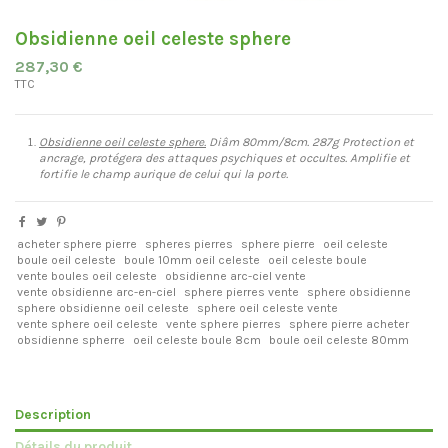
Obsidienne oeil celeste sphere
287,30 €
TTC
Obsidienne oeil celeste sphere.
Diâm 80mm/8cm. 287g Protection et
ancrage, protégera des attaques psychiques et occultes. Amplifie et
fortifie le champ aurique de celui qui la porte.
acheter sphere pierre
spheres pierres
sphere pierre
oeil celeste
boule oeil celeste
boule 10mm oeil celeste
oeil celeste boule
vente boules oeil celeste
obsidienne arc-ciel vente
vente obsidienne arc-en-ciel
sphere pierres vente
sphere obsidienne
sphere obsidienne oeil celeste
sphere oeil celeste vente
vente sphere oeil celeste
vente sphere pierres
sphere pierre acheter
obsidienne spherre
oeil celeste boule 8cm
boule oeil celeste 80mm
Description
Détails du produit