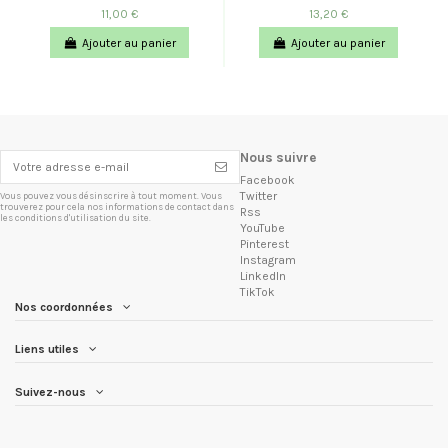
11,00 €
13,20 €
Ajouter au panier
Ajouter au panier
Nous suivre
Facebook
Twitter
Vous pouvez vous désinscrire à tout moment. Vous
trouverez pour cela nos informations de contact dans
Rss
les conditions d'utilisation du site.
YouTube
Pinterest
Instagram
LinkedIn
TikTok
Nos coordonnées
Liens utiles
Suivez-nous