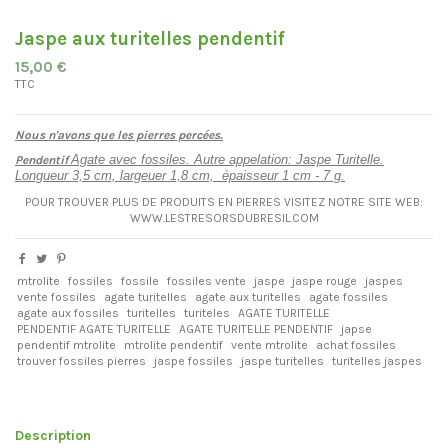
Jaspe aux turitelles pendentif
15,00 €
TTC
Nous n'avons que les pierres percées.
Agate avec fossiles. Autre appelation: Jaspe Turitelle.
Pendentif
Longueur 3,5 cm, largeuer 1,8 cm, épaisseur 1 cm - 7 g.
POUR TROUVER PLUS DE PRODUITS EN PIERRES VISITEZ NOTRE SITE WEB:
WWW.LESTRESORSDUBRESIL.COM
mtrolite
fossiles
fossile
fossiles vente
jaspe
jaspe rouge
jaspes
vente fossiles
agate turitelles
agate aux turitelles
agate fossiles
agate aux fossiles
turitelles
turiteles
AGATE TURITELLE
PENDENTIF AGATE TURITELLE
AGATE TURITELLE PENDENTIF
japse
pendentif mtrolite
mtrolite pendentif
vente mtrolite
achat fossiles
trouver fossiles pierres
jaspe fossiles
jaspe turitelles
turitelles jaspes
Description