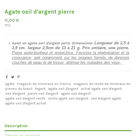
Agate oeil d'argent pierre
11,00 €
TTC
Longueur de 2,5 à
Galet en agate oeil d'argent polis.
Dimensions:
3,9 cm. largeur 2,5cm de 13 à 21 g. Prix unitaire, une pierre.
Pierre porte-bonheur et protectrice. Favorise la régénération et la
croissance; agit notamment sur les organes formés de diverses
couches de peau et de tissus, atténue les maladies des yeux,
agate
magasin de mineraux en France
magasin de vente de mineraux du
pierres du brasil
Argent
agate oeil d'argent
achat agate oeil d'argent
oeil d'argent
pierre oeil d'argent
agate oeil dargent
agate oeil dargent vente
vente agate oeil dargent
oeil d'argent agate
agate oeil d'argent achat
Description
Détails du produit