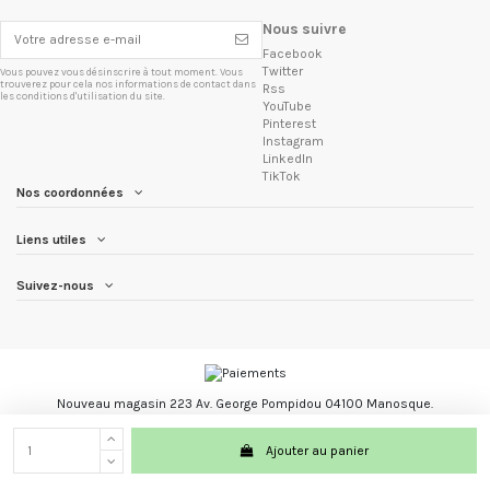
Nous suivre
Facebook
Twitter
Vous pouvez vous désinscrire à tout moment. Vous
trouverez pour cela nos informations de contact dans
Rss
les conditions d'utilisation du site.
YouTube
Pinterest
Instagram
LinkedIn
TikTok
Nos coordonnées
Liens utiles
Suivez-nous
Nouveau magasin 223 Av. George Pompidou 04100 Manosque.
Les Trésors du Brésil marque registré.
Ajouter au panier