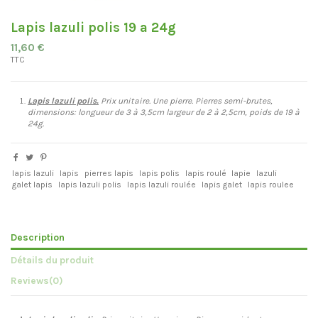
Lapis lazuli polis 19 a 24g
11,60 €
TTC
Lapis lazuli polis.
Prix unitaire. Une pierre. Pierres semi-brutes,
dimensions: longueur de 3 à 3,5cm largeur de 2 à 2,5cm, poids de 19 à
24g.
lapis lazuli
lapis
pierres lapis
lapis polis
lapis roulé
lapie
lazuli
galet lapis
lapis lazuli polis
lapis lazuli roulée
lapis galet
lapis roulee
Description
Détails du produit
Reviews
(0)