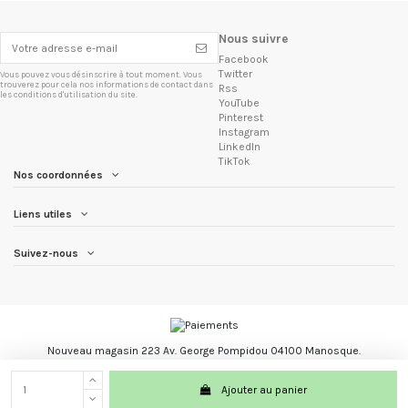
Nous suivre
Facebook
Twitter
Vous pouvez vous désinscrire à tout moment. Vous
trouverez pour cela nos informations de contact dans
Rss
les conditions d'utilisation du site.
YouTube
Pinterest
Instagram
LinkedIn
TikTok
Nos coordonnées
Liens utiles
Suivez-nous
Nouveau magasin 223 Av. George Pompidou 04100 Manosque.
Les Trésors du Brésil marque registré.
Ajouter au panier