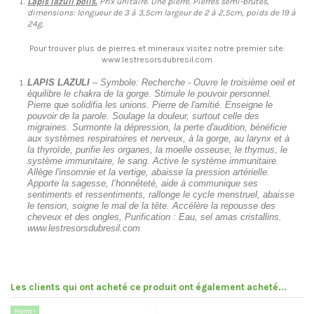
Lapis lazuli polis.
Prix unitaire. Une pierre. Pierres semi-brutes,
dimensions: longueur de 3 à 3,5cm largeur de 2 à 2,5cm, poids de 19 à
24g.
Pour trouver plus de pierres et mineraux visitez notre premier site:
www.lestresorsdubresil.com
LAPIS LAZULI
– Symbole: Recherche - Ouvre le troisième oeil et
équilibre le chakra de la gorge. Stimule le pouvoir personnel.
Pierre que solidifia les unions. Pierre de l'amitié. Enseigne le
pouvoir de la parole. Soulage la douleur, surtout celle des
migraines. Surmonte la dépression, la perte d'audition, bénéficie
aux systèmes respiratoires et nerveux, à la gorge, au larynx et à
la thyroïde, purifie les organes, la moelle osseuse, le thymus, le
système immunitaire, le sang. Active le système immunitaire.
Allège l'insomnie et la vertige, abaisse la pression artérielle.
Apporte la sagesse, l’honnêteté, aide à communique ses
sentiments et ressentiments, rallonge le cycle menstruel, abaisse
le tension, soigne le mal de la tête. Accélère la repousse des
cheveux et des ongles, Purification : Eau, sel amas cristallins.
www.lestresorsdubresil.com
Les clients qui ont acheté ce produit ont également acheté...
Promo !
Pr