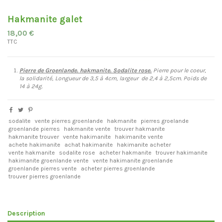
Hakmanite galet
18,00 €
TTC
Pierre de Groenlande. hakmanite. Sodalite rose.
Pierre pour le coeur,
la solidarité, Longueur de 3,5 à 4cm, largeur de 2,4 à 2,5cm. Poids de
14 à 24g.
sodalite
vente pierres groenlande
hakmanite
pierres groelande
groenlande pierres
hakmanite vente
trouver hakmanite
hakmanite trouver
vente hakimanite
hakimanite vente
achete hakimanite
achat hakimanite
hakimanite acheter
vente hakmanite
sodalite rose
acheter hakmanite
trouver hakimanite
hakimanite groenlande vente
vente hakimanite groenlande
groenlande pierres vente
acheter pierres groenlande
trouver pierres groenlande
Description