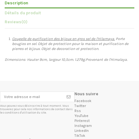
Description
Détails du produit
Reviews
(0)
Coupelle de purification des bijoux en gros sel de l'Hilamaya.
Porte
bougies en sel. Objet de protection pour la maison et purification de
pierres et bijoux. Objet de decoration et protection.
Dimensions: Hauter 9cm, largeur 10,5cm. 1.279g.Provenant de l'Himalaya.
Nous suivre
Facebook
Twitter
Vous pouvez vous désinscrire à tout moment. Vous
trouverez pour cela nos informations de contact dans
Rss
les conditions d'utilisation du site.
YouTube
Pinterest
Instagram
LinkedIn
TikTok