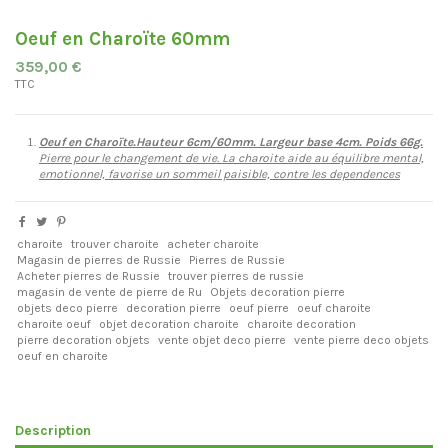
Oeuf en Charoïte 60mm
359,00 €
TTC
Oeuf en Charoïte.Hauteur 6cm/60mm. Largeur base 4cm. Poids 66g.
Pierre pour le changement de vie. La charoite aide au équilibre mental,
emotionnel, favorise un sommeil paisible, contre les dependences
charoite
trouver charoite
acheter charoite
Magasin de pierres de Russie
Pierres de Russie
Acheter pierres de Russie
trouver pierres de russie
magasin de vente de pierre de Ru
Objets decoration pierre
objets deco pierre
decoration pierre
oeuf pierre
oeuf charoite
charoite oeuf
objet decoration charoite
charoite decoration
pierre decoration objets
vente objet deco pierre
vente pierre deco objets
oeuf en charoite
Description