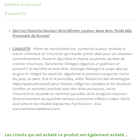
Détails du produit
Reviews
(1)
Oeuf en Charoïte.Hauteur 6cm/60mm. Largeur base 4cm. Poids 66g.
Provenant de Russie/
CHAROÏTE
- Pierre de transformation, surmonte la peur, stimule la
vision intérieure et l'intuition spirituelle, pierre idéal pour un nouveau
commencement. Ouvre et équilibre le chakra couronne, confère de
visions intuitives. Transforme l'énergie négative en guérison et
convertit le mal-être en bien être, recharge d'énergie le corps épuisé,
soigne et intégré les dualités, régularise la pression sanguine, traite
les yeux, le cœur, foie et le pancréas, arête l'évolution des dommages
hépatiques provoqués pour l'alcool, allège les crampes et les douleurs.
Confère un sommeil profond avec des rêves puissants, vainc
l'insomnie et accorde un sommeil paisible. Utile lorsqu'un mauvais
fonctionnement du système nerveux autonome affecte e cœur. Traite
l'autisme et les trouble bipolaires. Purification : Eau
www.lestresorsdubresil.com
Les clients qui ont acheté ce produit ont également acheté...