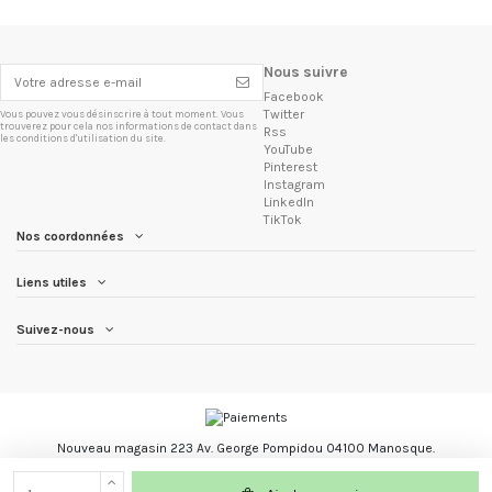
Nous suivre
Facebook
Twitter
Vous pouvez vous désinscrire à tout moment. Vous
trouverez pour cela nos informations de contact dans
Rss
les conditions d'utilisation du site.
YouTube
Pinterest
Instagram
LinkedIn
TikTok
Nos coordonnées
Liens utiles
Suivez-nous
Nouveau magasin 223 Av. George Pompidou 04100 Manosque.
Les Trésors du Brésil marque registré.