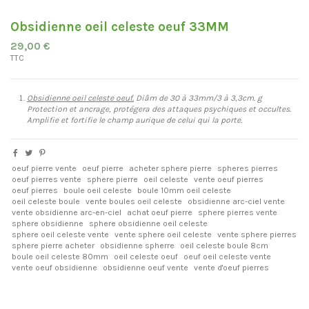
Obsidienne oeil celeste oeuf 33MM
29,00 €
TTC
Obsidienne oeil celeste oeuf.
Diâm de 30 à 33mm/3 à 3,3cm. g
Protection et ancrage, protégera des attaques psychiques et occultes.
Amplifie et fortifie le champ aurique de celui qui la porte.
oeuf pierre vente
oeuf pierre
acheter sphere pierre
spheres pierres
oeuf pierres vente
sphere pierre
oeil celeste
vente oeuf pierres
oeuf pierres
boule oeil celeste
boule 10mm oeil celeste
oeil celeste boule
vente boules oeil celeste
obsidienne arc-ciel vente
vente obsidienne arc-en-ciel
achat oeuf pierre
sphere pierres vente
sphere obsidienne
sphere obsidienne oeil celeste
sphere oeil celeste vente
vente sphere oeil celeste
vente sphere pierres
sphere pierre acheter
obsidienne spherre
oeil celeste boule 8cm
boule oeil celeste 80mm
oeil celeste oeuf
oeuf oeil celeste vente
vente oeuf obsidienne
obsidienne oeuf vente
vente d'oeuf pierres