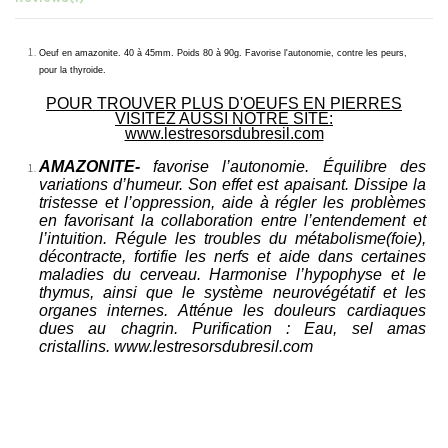
Oeuf en amazonite. 40 à 45mm. Poids 80 à 90g. Favorise l'autonomie, contre les peurs,
pour la thyroide.
POUR TROUVER PLUS D'OEUFS EN PIERRES
VISITEZ AUSSI NOTRE SITE:
www.lestresorsdubresil.com
AMAZONITE-
favorise l’autonomie. Équilibre des
variations d’humeur. Son effet est apaisant. Dissipe la
tristesse et l’oppression, aide à régler les problèmes
en favorisant la collaboration entre l’entendement et
l’intuition. Régule les troubles du métabolisme(foie),
décontracte, fortifie les nerfs et aide dans certaines
maladies du cerveau. Harmonise l’hypophyse et le
thymus, ainsi que le système neurovégétatif et les
organes internes. Atténue les douleurs cardiaques
dues au chagrin. Purification : Eau, sel amas
cristallins. www.lestresorsdubresil.com