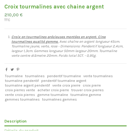
Croix tourmalines avec chaine argent
210,00 €
TTC
Croix en tourmalines précieuses montées en argent. Cinq
tourmalines qualité gemme.
Avec chaîne en argent longueur 45cm.
Tourmaline jaune, verte, rose - Dimensions: Pendentif longueur 2,4cm,
largeur 1,3cm. Gemmes longueur 50mm largeur 20mm. Tourmaline
verte centre diâmetre 20mm. Poids total 5CT. - 0,95g.
Tourmaline
tourmalines
pendentif tourmaline
vente tourmalines
tourmaline pendentif
pendentif tourmaline argent
tourmaline argent pendentif
vente croix pierre
croix pierre
croix pierres vente
acheter croix pierre
trouver croix pierres
vente croix pierres
gemme tourmaline
tourmaline gemme
gemmes tourmalines
tourmalines gemmes
Description
Détails du produit