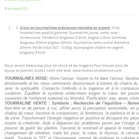
Reviews
(0)
Croix en tourmalines précieuses montées en argent.
Cinq
tourmalines qualité gemme. Tourmaline jaune, verte, rose -
Dimensions: Pendentif longueur 2,4cm, largeur 1,3cm. Gemmes
longueur 50mm largeur 20mm. Tourmaline verte centre diâmetre
20mm. Poids total 5CT. - 0,95g. Acompagne
chaîne en argent
longueur 45cm.
Nous avons beaucoup plus en stock et au magasin.Pour trouver plus de
bijoux en pierres visitez notre site web: www.lestresorsdubresil.com
TOURMALINES ROSE:
Attire l’amour. Inspire la foi dans l’amour, favoris
émotionnelle et les vieux sentiments destructeurs à travers du chakra du c
avec la spiritualité. Connecte l’individu à la sagesse et à la compassi
curatives. Équilibre le système endocrinien soigne le cœur, les poum
souvenirs de l’enfance( maternel ou féminin). Purification: eau, amas crist
TOURMALINE VERTE : Symbole : Recherche de l’équilibre – Numér
bien-être et de penser à soi, affine aussi la perception sensorielle, en pa
chakra du cœur, favorise la compassion, la tendresse, la patience et le s
de vivre. Transformant l’énergie négative en positive et dissipant les peurs
inspire la créativité. Aide à dépasser les problèmes posés par l’image d
pouvoir de guérir les plantes. Favorise le sommeil et apaise le mental, 
changement de vibration, traite les yeux, le cœur, le thymus, le cerveau
poids. Soulage la SFC et l’épuisement, permet de réaligner la colonne v