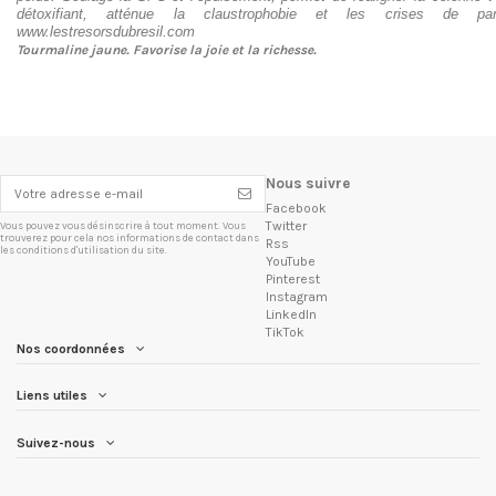
détoxifiant, atténue la claustrophobie et les crises de pa
www.lestresorsdubresil.com
Tourmaline jaune. Favorise la joie et la richesse.
Nous suivre
Facebook
Twitter
Vous pouvez vous désinscrire à tout moment. Vous
trouverez pour cela nos informations de contact dans
Rss
les conditions d'utilisation du site.
YouTube
Pinterest
Instagram
LinkedIn
TikTok
Nos coordonnées
Liens utiles
Suivez-nous