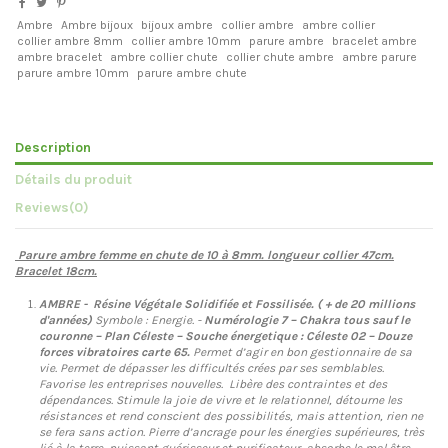
Ambre
Ambre bijoux
bijoux ambre
collier ambre
ambre collier
collier ambre 8mm
collier ambre 10mm
parure ambre
bracelet ambre
ambre bracelet
ambre collier chute
collier chute ambre
ambre parure
parure ambre 10mm
parure ambre chute
Description
Détails du produit
Reviews
(0)
Parure ambre femme en chute de 10 à 8mm. longueur collier 47cm.
Bracelet 18cm.
AMBRE -
Résine Végétale Solidifiée et Fossilisée. ( + de 20 millions
d'années)
Symbole : Energie. -
Numérologie 7 – Chakra tous sauf le
couronne – Plan Céleste – Souche énergetique : Céleste 02 – Douze
forces vibratoires carte 65.
Permet d’agir en bon gestionnaire de sa
vie. Permet de dépasser les difficultés crées par ses semblables.
Favorise les entreprises nouvelles. Libère des contraintes et des
dépendances. Stimule la joie de vivre et le relationnel, détourne les
résistances et rend conscient des possibilités, mais attention, rien ne
se fera sans action. Pierre d’ancrage pour les énergies supérieures, très