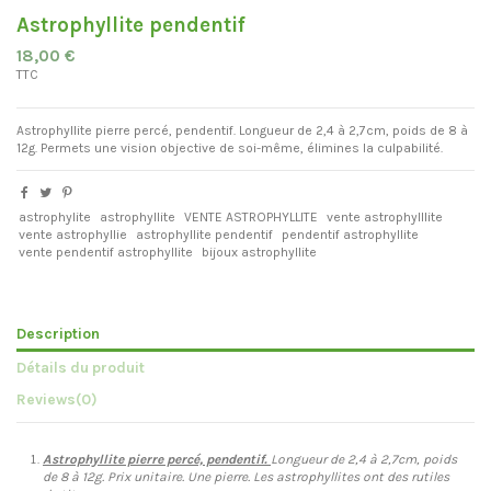
Astrophyllite pendentif
18,00 €
TTC
Astrophyllite pierre percé, pendentif. Longueur de 2,4 à 2,7cm, poids de 8 à
12g. Permets une vision objective de soi-même, élimines la culpabilité.
astrophylite
astrophyllite
VENTE ASTROPHYLLITE
vente astrophylllite
vente astrophyllie
astrophyllite pendentif
pendentif astrophyllite
vente pendentif astrophyllite
bijoux astrophyllite
Description
Détails du produit
Reviews
(0)
Astrophyllite pierre percé, pendentif.
Longueur de 2,4 à 2,7cm, poids
de 8 à 12g. Prix unitaire. Une pierre. Les astrophyllites ont des rutiles