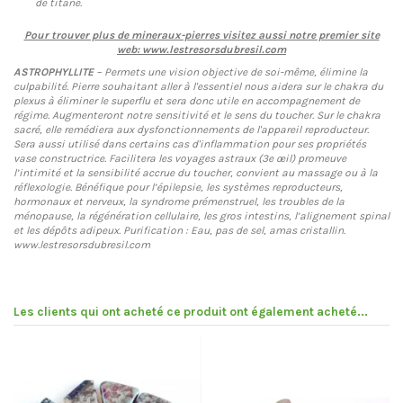
de titane.
Pour trouver plus de mineraux-pierres visitez aussi notre premier site
web: www.lestresorsdubresil.com
ASTROPHYLLITE
– Permets une vision objective de soi-même, élimine la
culpabilité. Pierre souhaitant aller à l'essentiel nous aidera sur le chakra du
plexus à éliminer le superflu et sera donc utile en accompagnement de
régime. Augmenteront notre sensitivité et le sens du toucher. Sur le chakra
sacré, elle remédiera aux dysfonctionnements de l'appareil reproducteur.
Sera aussi utilisé dans certains cas d'inflammation pour ses propriétés
vase constructrice. Facilitera les voyages astraux (3e œil) promeuve
l’intimité et la sensibilité accrue du toucher, convient au massage ou à la
réflexologie. Bénéfique pour l’épilepsie, les systèmes reproducteurs,
hormonaux et nerveux, la syndrome prémenstruel, les troubles de la
ménopause, la régénération cellulaire, les gros intestins, l’alignement spinal
et les dépôts adipeux. Purification : Eau, pas de sel, amas cristallin.
www.lestresorsdubresil.com
Les clients qui ont acheté ce produit ont également acheté...