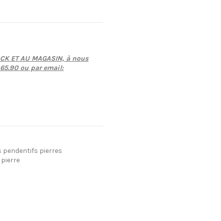
CK ET AU MAGASIN, à nous
.65.90 ou par email:
 pendentifs pierres
 pierre