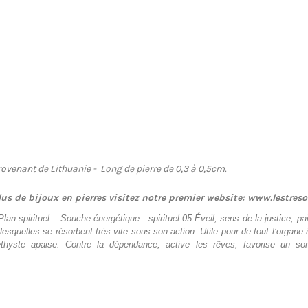
 Provenant de Lithuanie - Long de pierre de 0,3 à 0,5cm.
lus de bijoux en pierres visitez notre premier website: www.lestres
an spirituel – Souche énergétique : spirituel 05
Éveil, sens de la justice, p
esquelles se résorbent très vite sous son action. Utile pour de tout l’organe 
méthyste apaise. Contre la dépendance, active les rêves, favorise un som