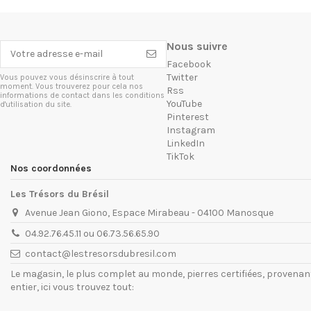
Nous suivre
Facebook
Twitter
Vous pouvez vous désinscrire à tout
moment. Vous trouverez pour cela nos
Rss
informations de contact dans les conditions
YouTube
d'utilisation du site.
Pinterest
Instagram
LinkedIn
TikTok
Nos coordonnées
Les Trésors du Brésil
Avenue Jean Giono, Espace Mirabeau - 04100 Manosque
04.92.76.45.11 ou 06.73.56.65.90
contact@lestresorsdubresil.com
Le magasin, le plus complet au monde, pierres certifiées, provena
entier, ici vous trouvez tout: