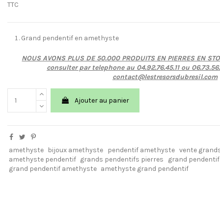
TTC
Grand pendentif en amethyste
NOUS AVONS PLUS DE 50.000 PRODUITS EN PIERRES EN STO
consulter par telephone au 04.92.76.45.11 ou 06.73.56
contact@lestresorsdubresil.com
Ajouter au panier
amethyste
bijoux amethyste
pendentif amethyste
vente grands
amethyste pendentif
grands pendentifs pierres
grand pendentif
grand pendentif amethyste
amethyste grand pendentif