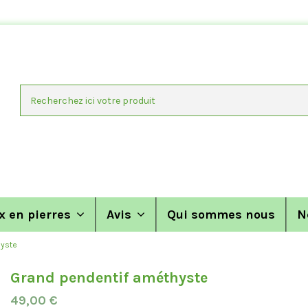
x en pierres
Avis
Qui sommes nous
N
hyste
Grand pendentif améthyste
49,00 €