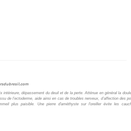
orsdubresil.com
aix intérieure, dépassement du deuil et de la perte. Atténue en général la d
issu de l’ectoderme, aide ainsi en cas de troubles nerveux, d’affection des p
meil plus paisible. Une pierre d'améthyste sur l'oreiller évite les cauc