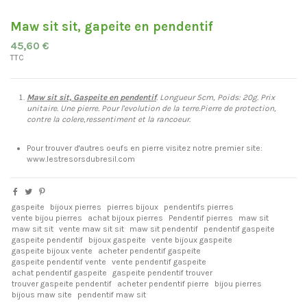
Maw sit sit, gapeite en pendentif
45,60 €
TTC
Maw sit sit, Gaspeite en pendentif
. Longueur 5cm, Poids: 20g. Prix
unitaire. Une pierre. Pour l'evolution de la terre.Pierre de protection,
contre la colere,ressentiment et la rancoeur.
Pour trouver d'autres oeufs en pierre visitez notre premier site:
www.lestresorsdubresil.com
gaspeite
bijoux pierres
pierres bijoux
pendentifs pierres
vente bijou pierres
achat bijoux pierres
Pendentif pierres
maw sit
maw sit sit
vente maw sit sit
maw sit pendentif
pendentif gaspeite
gaspeite pendentif
bijoux gaspeite
vente bijoux gaspeite
gaspeite bijoux vente
acheter pendentif gaspeite
gaspeite pendentif vente
vente pendentif gaspeite
achat pendentif gaspeite
gaspeite pendentif trouver
trouver gaspeite pendentif
acheter pendentif pierre
bijou pierres
bijous maw site
pendentif maw sit