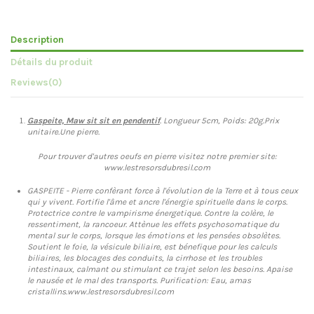
Description
Détails du produit
Reviews
(0)
Gaspeite, Maw sit sit en pendentif
. Longueur 5cm, Poids: 20g.Prix
unitaire.Une pierre.
Pour trouver d'autres oeufs en pierre visitez notre premier site:
www.lestresorsdubresil.com
GASPEITE - Pierre confèrant force à l'évolution de la Terre et à tous ceux
qui y vivent. Fortifie l'âme et ancre l'énergie spirituelle dans le corps.
Protectrice contre le vampirisme énergetique. Contre la colère, le
ressentiment, la rancoeur. Attènue les effets psychosomatique du
mental sur le corps, lorsque les émotions et les pensées obsolètes.
Soutient le foie, la vésicule biliaire, est bénefique pour les calculs
biliaires, les blocages des conduits, la cirrhose et les troubles
intestinaux, calmant ou stimulant ce trajet selon les besoins. Apaise
le nausée et le mal des transports. Purification: Eau, amas
cristallins.www.lestresorsdubresil.com