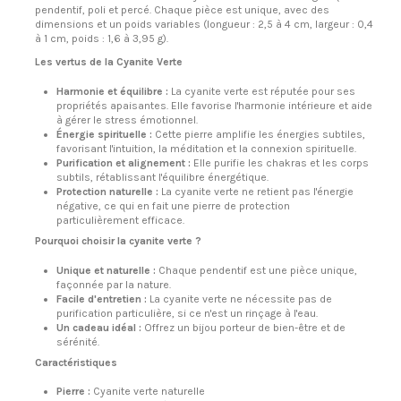
pendentif, poli et percé. Chaque pièce est unique, avec des
dimensions et un poids variables (longueur : 2,5 à 4 cm, largeur : 0,4
à 1 cm, poids : 1,6 à 3,95 g).
Les vertus de la Cyanite Verte
Harmonie et équilibre :
La cyanite verte est réputée pour ses
propriétés apaisantes. Elle favorise l'harmonie intérieure et aide
à gérer le stress émotionnel.
Énergie spirituelle :
Cette pierre amplifie les énergies subtiles,
favorisant l'intuition, la méditation et la connexion spirituelle.
Purification et alignement :
Elle purifie les chakras et les corps
subtils, rétablissant l'équilibre énergétique.
Protection naturelle :
La cyanite verte ne retient pas l'énergie
négative, ce qui en fait une pierre de protection
particulièrement efficace.
Pourquoi choisir la cyanite verte ?
Unique et naturelle :
Chaque pendentif est une pièce unique,
façonnée par la nature.
Facile d'entretien :
La cyanite verte ne nécessite pas de
purification particulière, si ce n'est un rinçage à l'eau.
Un cadeau idéal :
Offrez un bijou porteur de bien-être et de
sérénité.
Caractéristiques
Pierre :
Cyanite verte naturelle