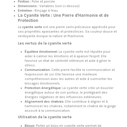
Finition :
Polie et percée
Dimensions :
Variables (voir ci-dessus)
Entretien :
Rinçage à l'eau
La Cyanite Verte : Une Pierre d'Harmonie et de
Protection
La
cyanite verte
est une pierre semi-précieuse appréciée pour
ses propriétés apaisantes et protectrices. Sa couleur douce et
verdoyante évoque la nature et l'harmonie.
Les vertus de la cyanite verte
Équilibre émotionnel:
La cyanite verte est réputée pour
aider à calmer les émotions et à apaiser l'esprit. Elle
favorise un état de sérénité intérieure et aide à gérer le
stress.
Communication:
Cette pierre facilite la communication et
l'expression de soi. Elle favorise une meilleure
compréhension avec les autres et aide à surmonter les
blocages émotionnels.
Protection énergétique:
La cyanite verte crée un bouclier
énergétique autour de son porteur, le protégeant des
énergies négatives et des influences extérieures.
Alignement des chakras:
Elle contribue à aligner et à
harmoniser les chakras, notamment le chakra de la gorge
associé à la communication.
Utilisation de la cyanite verte
Bijoux:
Porter un bijou en cyanite verte permet de