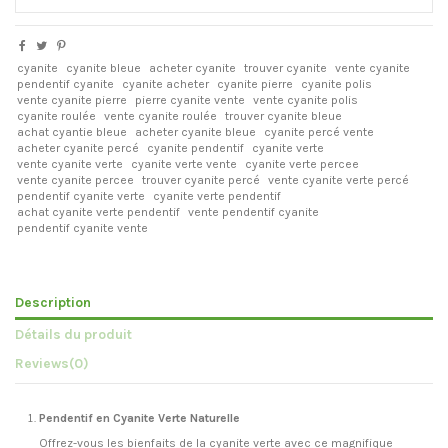
cyanite
cyanite bleue
acheter cyanite
trouver cyanite
vente cyanite
pendentif cyanite
cyanite acheter
cyanite pierre
cyanite polis
vente cyanite pierre
pierre cyanite vente
vente cyanite polis
cyanite roulée
vente cyanite roulée
trouver cyanite bleue
achat cyantie bleue
acheter cyanite bleue
cyanite percé vente
acheter cyanite percé
cyanite pendentif
cyanite verte
vente cyanite verte
cyanite verte vente
cyanite verte percee
vente cyanite percee
trouver cyanite percé
vente cyanite verte percé
pendentif cyanite verte
cyanite verte pendentif
achat cyanite verte pendentif
vente pendentif cyanite
pendentif cyanite vente
Description
Détails du produit
Reviews
(0)
Pendentif en Cyanite Verte Naturelle
Offrez-vous les bienfaits de la cyanite verte avec ce magnifique