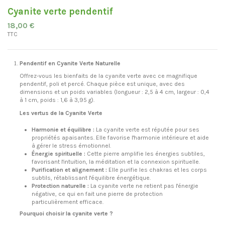
Cyanite verte pendentif
18,00 €
TTC
Pendentif en Cyanite Verte Naturelle
Offrez-vous les bienfaits de la cyanite verte avec ce magnifique
pendentif, poli et percé. Chaque pièce est unique, avec des
dimensions et un poids variables (longueur : 2,5 à 4 cm, largeur : 0,4
à 1 cm, poids : 1,6 à 3,95 g).
Les vertus de la Cyanite Verte
Harmonie et équilibre :
La cyanite verte est réputée pour ses
propriétés apaisantes. Elle favorise l'harmonie intérieure et aide
à gérer le stress émotionnel.
Énergie spirituelle :
Cette pierre amplifie les énergies subtiles,
favorisant l'intuition, la méditation et la connexion spirituelle.
Purification et alignement :
Elle purifie les chakras et les corps
subtils, rétablissant l'équilibre énergétique.
Protection naturelle :
La cyanite verte ne retient pas l'énergie
négative, ce qui en fait une pierre de protection
particulièrement efficace.
Pourquoi choisir la cyanite verte ?