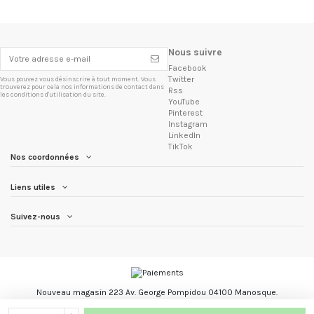
Nous suivre
Facebook
Twitter
Vous pouvez vous désinscrire à tout moment. Vous
trouverez pour cela nos informations de contact dans
Rss
les conditions d'utilisation du site.
YouTube
Pinterest
Instagram
LinkedIn
TikTok
Nos coordonnées
Liens utiles
Suivez-nous
Nouveau magasin 223 Av. George Pompidou 04100 Manosque.
Les Trésors du Brésil marque registré.