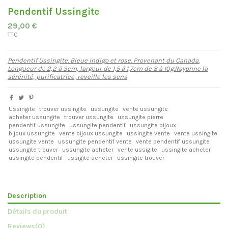
Pendentif Ussingite
29,00 €
TTC
Pendentif Ussingite. Bleue indigo et rose. Provenant du Canada.
Longueur de 2,2 à 3cm, largeur de 1,5 à 1,7cm de 8 à 10g.Rayonne la
sérénité, purificatrice, reveille les sens
Ussingite
trouver ussingite
ussungite
vente ussungite
acheter ussungite
trouver ussungite
ussungite pierre
pendentif ussungite
ussungite pendentif
ussungite bijoux
bijoux ussungite
vente bijoux ussungite
ussingite vente
vente ussingite
ussungite vente
ussungite pendentif vente
vente pendentif ussungite
ussungite trouver
ussungite acheter
vente ussigite
ussingite acheter
ussingite pendentif
ussigite acheter
ussingite trouver
Description
Détails du produit
Reviews
(0)