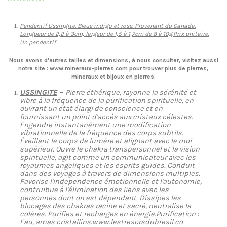
Pendentif Ussingite. Bleue indigo et rose. Provenant du Canada.
Longueur de 2,2 à 3cm, largeur de 1,5 à 1,7cm de 8 à 10g.
Prix unitaire.
Un pendentif
Nous avons d'autres tailles et dimensions, à nous consulter, visitez aussi
notre site : www.mineraux-pierres.com pour trouver plus de pierres,
mineraux et bijoux en pierres.
USSINGITE
–
Pierre éthérique, rayonne la sérénité et
vibre à la fréquence de la purification spirituelle, en
ouvrant un état élargi de conscience et en
fournissant un point d'accès aux cristaux célestes.
Engendre instantanément une modification
vibrationnelle de la fréquence des corps subtils.
Éveillant le corps de lumère et alignant avec le moi
supérieur. Ouvre le chakra transpersonnel et la vision
spirituelle, agit comme un communicateur avec les
royaumes angeliques et les esprits guides. Conduit
dans des voyages à travers de dimensions multiples.
Favorise l'independence émotionnelle et l'autonomie,
contruibue à l'élimination des liens avec les
personnes dont on est dépendant. Dissipes les
blocages des chakras racine et sacré, neutralise la
colères. Purifies et recharges en énergie.Purification :
Eau, amas cristallins.www.lestresorsdubresil.co