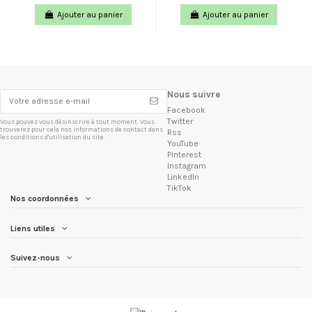
Ajouter au panier
Ajouter au panier
Nous suivre
Facebook
Twitter
Vous pouvez vous désinscrire à tout moment. Vous
trouverez pour cela nos informations de contact dans
Rss
les conditions d'utilisation du site.
YouTube
Pinterest
Instagram
LinkedIn
TikTok
Nos coordonnées
Liens utiles
Suivez-nous