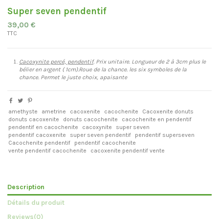
Super seven pendentif
39,00 €
TTC
Cacoxynite percé, pendentif
. Prix unitaire. Longueur de 2 à 3cm plus le
bélier en argent ( 1cm).Roue de la chance. les six symboles de la
chance. Permet le juste choix, apaisante
amethyste
ametrine
cacoxenite
cacochenite
Cacoxenite donuts
donuts cacoxenite
donuts cacochenite
cacochenite en pendentif
pendentif en cacochenite
cacoxynite
super seven
pendentif cacoxenite
super seven pendentif
pendentif superseven
Cacochenite pendentif
pendentif cacochenite
vente pendentif cacochenite
cacoxenite pendentif vente
Description
Détails du produit
Reviews
(0)