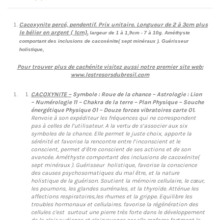
Cacoxynite percé, pendentif. Prix unitaire. Longueur de 2 à 3cm plus
le bélier en argent ( 1cm).
largeur de 1 à 1,9cm - 7 à 10g. Améthyste
comportant des inclusions de cacoxénite( sept minéraux ). Guérisseur
holistique,
Pour trouver plus de cachénite visitez aussi notre premier site web:
www.lestresorsdubresil.com
CACOXYNITE
–
Symbole : Roue de la chance – Astrologie : Lion
– Numérologie 11 – Chakra de la terre – Plan Physique – Souche
énergétique Physique 01 – Douze forces vibratoires carte 01.
Renvoie à son expéditeur les fréquences qui ne correspondent
pas à celles de l’utilisateur. A la vertu de s’associer aux six
symboles de la chance. Elle permet le juste choix, apporte la
sérénité et favorise la rencontre entre l’inconscient et le
conscient, permet d’être conscient de ses actions et de son
avancée. Améthyste comportant des inclusions de cacoxénite(
sept minéraux ). Guérisseur holistique, favorise la conscience
des causes psychosomatiques du mal être, et la nature
holistique de la guérison. Soutient la mémoire cellulaire, le cœur,
les poumons, les glandes surrénales, et la thyroïde. Atténue les
affections respiratoires,les rhumes et la grippe. Equilibre les
troubles hormonaux et cellulaires. favorise la régénération des
cellules c'est surtout une pierre très forte dans le développement
de la clair audience et clairvoyance car elle renforce fortment la