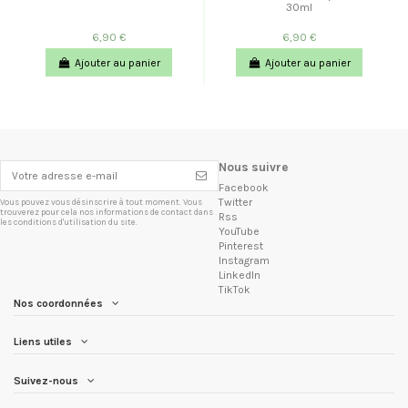
30ml
6,90 €
6,90 €
Ajouter au panier
Ajouter au panier
Nous suivre
Facebook
Twitter
Vous pouvez vous désinscrire à tout moment. Vous
trouverez pour cela nos informations de contact dans
Rss
les conditions d'utilisation du site.
YouTube
Pinterest
Instagram
LinkedIn
TikTok
Nos coordonnées
Liens utiles
Suivez-nous