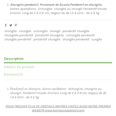
Shungite pendentif. Provenant de Russie.
Pendentif en shungite.
Autres apellations: Schungite, chungite ou shungit. Pendentif trouée.
Environ: Long de 2 à 2,9 cm, largeur de de 1,5 à 2cm - de 3 à 5g
shungite
chungite
schungite
shungit
pendentif shungite
shungeite pendentif
pendentif shungeite
schungite pendentif
chungite pendentif
pendentif chungite
shungite pendentif
sungite
Description
Détails du produit
Reviews
(0)
Pendentif en shungite. Autres ap
ellations:
Schungite, chungite ou
shungit. Pendentif trouée. Environ: Long de 2 à 2,9 cm, largeur de de
1,5 à 2cm - de 3 à 5g
POUR TROUVER PLUS DE CRISTAUX MAITRES VISITEZ AUSSI NOTRE PREMIER
WEBSITE:www.lestresorsdubresil.com