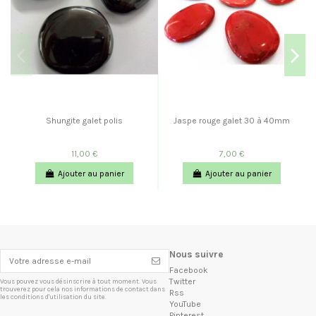
Shungite galet polis
Jaspe rouge galet 30 à 40mm
11,00 €
7,00 €
Ajouter au panier
Ajouter au panier
Nous suivre
Facebook
Twitter
Vous pouvez vous désinscrire à tout moment. Vous
trouverez pour cela nos informations de contact dans
Rss
les conditions d'utilisation du site.
YouTube
Pinterest