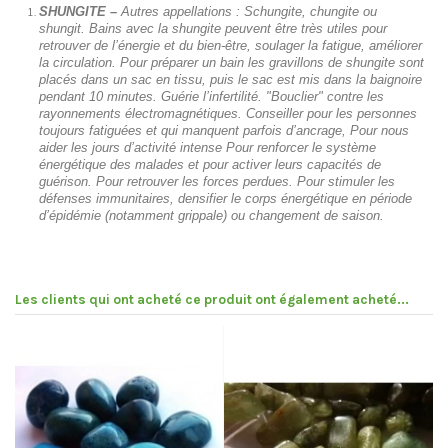
SHUNGITE –
Autres appellations : Schungite, chungite ou
shungit. Bains avec la shungite peuvent être très utiles pour
retrouver de l’énergie et du bien-être, soulager la fatigue, améliorer
la circulation. Pour préparer un bain les gravillons de shungite sont
placés dans un sac en tissu, puis le sac est mis dans la baignoire
pendant 10 minutes. Guérie l’infertilité. "Bouclier" contre les
rayonnements électromagnétiques. Conseiller pour les personnes
toujours fatiguées et qui manquent parfois d’ancrage, Pour nous
aider les jours d’activité intense Pour renforcer le système
énergétique des malades et pour activer leurs capacités de
guérison. Pour retrouver les forces perdues. Pour stimuler les
défenses immunitaires, densifier le corps énergétique en période
d’épidémie (notamment grippale) ou changement de saison.
Les clients qui ont acheté ce produit ont également acheté...