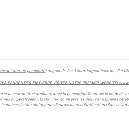
rix unitaire. Un pendentif.
Longuer de 3 à 3,5cm, largeur base de 1,5 à 1,7
S PENDENTIFS EN PIERRE VISITEZ NOTRE PREMIER WEBSITE: www.l
té et la neutralité, et améliore ainsi la perception. Renforce le point de
dormies ou paralysées. Établir l’harmonie ente les deux hémisphères cérébr
s, la nausée. Action renforçante d’autres pierres. Purification : Eau, sel 