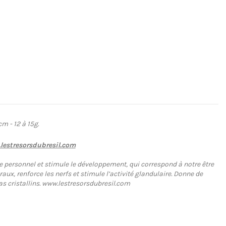
cm - 12 à 15g.
estresorsdubresil.com
 vue personnel et stimule le développement, qui correspond à notre être
aux, renforce les nerfs et stimule l’activité glandulaire. Donne de
amas cristallins. www.lestresorsdubresil.com