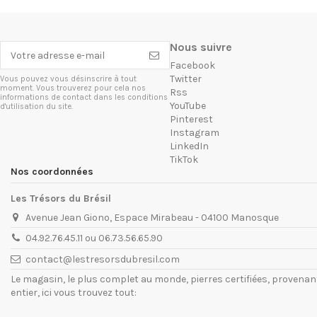
Nous suivre
Facebook
Twitter
Vous pouvez vous désinscrire à tout
moment. Vous trouverez pour cela nos
Rss
informations de contact dans les conditions
YouTube
d'utilisation du site.
Pinterest
Instagram
LinkedIn
TikTok
Nos coordonnées
Les Trésors du Brésil
Avenue Jean Giono, Espace Mirabeau - 04100 Manosque
04.92.76.45.11 ou 06.73.56.65.90
contact@lestresorsdubresil.com
Le magasin, le plus complet au monde, pierres certifiées, provena
entier, ici vous trouvez tout: