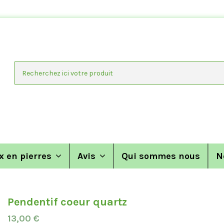
x en pierres
Avis
Qui sommes nous
N
Pendentif coeur quartz
13,00 €