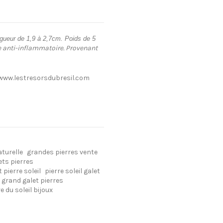
ueur de 1,9 à 2,7cm. Poids de 5
rre anti-inflammatoire. Provenant
t: www.lestresorsdubresil.com
aturelle
grandes pierres vente
ets pierres
 pierre soleil
pierre soleil galet
grand galet pierres
e du soleil bijoux