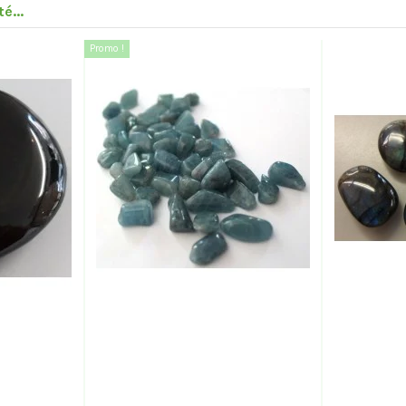
é...
Promo !