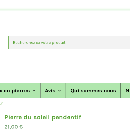
x en pierres
Avis
Qui sommes nous
N
if
Pierre du soleil pendentif
21,00 €