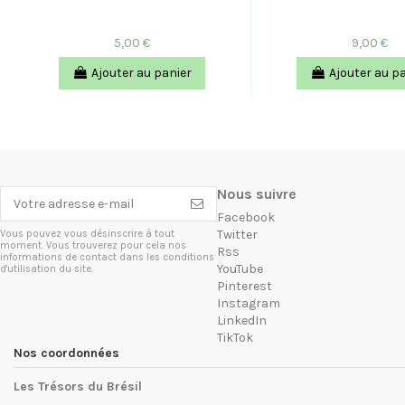
5,00 €
9,00 €
Ajouter au panier
Ajouter au p
Nous suivre
Facebook
Twitter
Vous pouvez vous désinscrire à tout
moment. Vous trouverez pour cela nos
Rss
informations de contact dans les conditions
YouTube
d'utilisation du site.
Pinterest
Instagram
LinkedIn
TikTok
Nos coordonnées
Les Trésors du Brésil