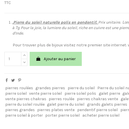
TTC
.Pierre du soleil naturelle polis en pendentif.
Prix unitaire.
Long
Pour la joie, la lumiere du soleil, riche en cuivre est une pie
à 7g.
d'Inde.
Pour trouver plus de bijoux visitez notre premier site interne
Ajouter au panier
pierres roulées
grandes pierres
pierre du soleil
Pierre du soleil n
pierre soleil
vente pierre soleil
pierre soleil polis
galet pierre
gal
vente pierres chakras
pierres roulée
pierres chakras vente
galet
pierre du soleil roulée
galet pierre du soleil
grands galets pierres
pierres grandes
pierres plates vente
pendentif pierre soleil
pierr
pierre soleil à porter
porter pierre soleil
acheter pierre soleil