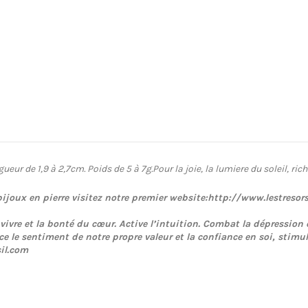
ueur de 1,9 à 2,7cm. Poids de 5 à 7g.
Pour la joie, la lumiere du soleil, ri
bijoux en pierre visitez notre premier website:http://www.lestreso
vivre et la bonté du cœur. Active l’intuition. Combat la dépression e
e le sentiment de notre propre valeur et la confiance en soi, stimul
sil.com