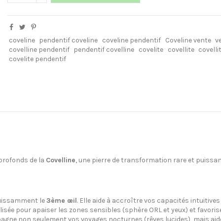
coveline
pendentif coveline
coveline pendentif
Coveline vente
v
covelline pendentif
pendentif covelline
covelite
covellite
covelli
covelite pendentif
 profonds de la
Covelline
, une pierre de transformation rare et puissan
puissamment le
3ème œil
. Elle aide à accroître vos capacités intuitives
lisée pour apaiser les zones sensibles (sphère ORL et yeux) et favoriser
agne non seulement vos voyages nocturnes (rêves lucides), mais aide 