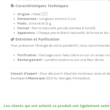
📝 Caractéristiques Techniques
Origine :
Italie 🇮🇹
Dimensions :
Longueur environ 2 cm.
Poids :
Entre 6 et 12 g.
Format :
Pierre naturelle percée (vendue à l'unité).
Apparence :
Chaque pierre étant naturelle, la forme et le
🌿 Entretien et Purification
Pour préserver l'énergie de votre pendentif, nous recommando
Purification :
Passage sous l'eau claire ou sur un amas cri
Rechargement :
Lumière lunaire ou sur une fleur de vie.
Conseil d'expert :
Pour découvrir d'autres minéraux rares et d
boutique à
Manosque
(223 Av. Georges Pompidou).
Les clients qui ont acheté ce produit ont également achet