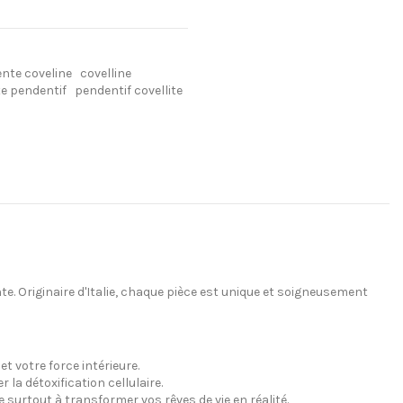
ente coveline
covelline
te pendentif
pendentif covellite
te. Originaire d'Italie, chaque pièce est unique et soigneusement
 et votre force intérieure.
 la détoxification cellulaire.
surtout à transformer vos rêves de vie en réalité.