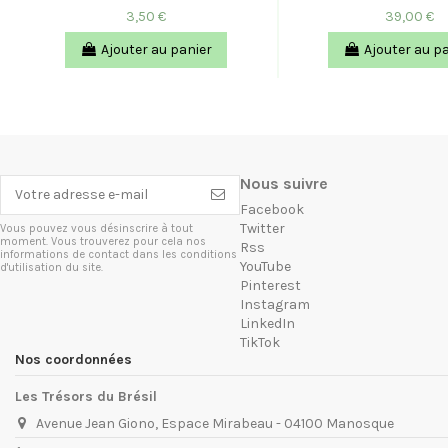
3,50 €
39,00 €
Ajouter au panier
Ajouter au p
Nous suivre
Facebook
Twitter
Vous pouvez vous désinscrire à tout
moment. Vous trouverez pour cela nos
Rss
informations de contact dans les conditions
YouTube
d'utilisation du site.
Pinterest
Instagram
LinkedIn
TikTok
Nos coordonnées
Les Trésors du Brésil
Avenue Jean Giono, Espace Mirabeau - 04100 Manosque