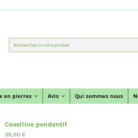
x en pierres
Avis
Qui sommes nous
N
Covelline pendentif
39,00 €