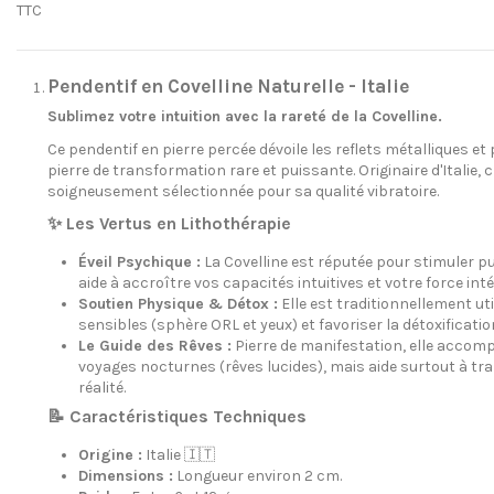
TTC
Pendentif en Covelline Naturelle - Italie
Sublimez votre intuition avec la rareté de la Covelline.
Ce pendentif en pierre percée dévoile les reflets métalliques et
pierre de transformation rare et puissante. Originaire d'Italie, 
soigneusement sélectionnée pour sa qualité vibratoire.
✨ Les Vertus en Lithothérapie
Éveil Psychique :
La Covelline est réputée pour stimuler 
aide à accroître vos capacités intuitives et votre force inté
Soutien Physique & Détox :
Elle est traditionnellement ut
sensibles (sphère ORL et yeux) et favoriser la détoxification
Le Guide des Rêves :
Pierre de manifestation, elle acco
voyages nocturnes (rêves lucides), mais aide surtout à tra
réalité.
📝 Caractéristiques Techniques
Origine :
Italie 🇮🇹
Dimensions :
Longueur environ 2 cm.