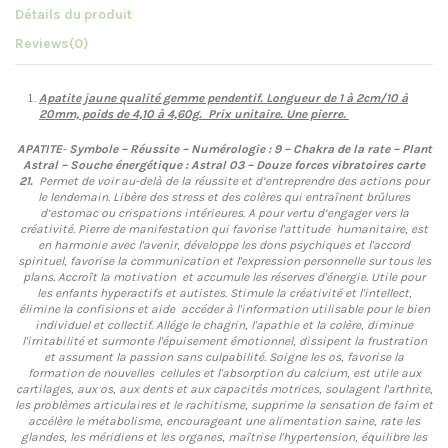
Détails du produit
Reviews
(0)
Apatite jaune qualité gemme pendentif.
Longueur de 1 à 2cm/10 à
20mm, poids de 4,10 à 4,60g
.
Prix unitaire. Une pierre.
APATITE
-
Symbole – Réussite – Numérologie : 9 – Chakra de la rate – Plant
Astral – Souche énergétique : Astral 03 – Douze forces vibratoires carte
21.
Permet de voir au-delà de la réussite et d’entreprendre des actions pour
le lendemain. Libère des stress et des colères qui entraînent brûlures
d’estomac ou crispations intérieures. A pour vertu d’engager vers la
créativité. Pierre de manifestation qui favorise l'attitude humanitaire, est
en harmonie avec l'avenir, développe les dons psychiques et l'accord
spirituel, favorise la communication et l'expression personnelle sur tous les
plans. Accroît la motivation et accumule les réserves d'énergie. Utile pour
les enfants hyperactifs et autistes. Stimule la créativité et l'intellect,
élimine la confisions et aide accéder à l'information utilisable pour le bien
individuel et collectif. Allége le chagrin, l'apathie et la colère, diminue
l'irritabilité et surmonte l'épuisement émotionnel, dissipent la frustration
et assument la passion sans culpabilité. Soigne les os, favorise la
formation de nouvelles cellules et l'absorption du calcium, est utile aux
cartilages, aux os, aux dents et aux capacités motrices, soulagent l'arthrite,
les problèmes articulaires et le rachitisme, supprime la sensation de faim et
accélère le métabolisme, encourageant une alimentation saine, rate les
glandes, les méridiens et les organes, maîtrise l'hypertension, équilibre les