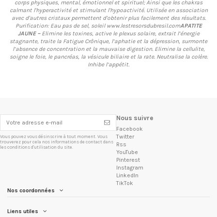
corps physiques, mental, émotionnel et spirituel; Ainsi que les chakras
calmant l'hyperactivité et stimulant l'hypoactivité. Utilisée en association
avec d'autres cristaux permettent d'obtenir plus facilement des résultats.
Purification: Eau pas de sel, soleil www.lestresorsdubresil.com
APATITE
JAUNE –
Elimine les toxines, active le plexus solaire, extrait l’énergie
stagnante, traite la Fatigue Crônique, l’aphatie et la dépression, surmonte
l’absence de concentration et la mauvaise digestion. Elimine la cellulite,
soigne le foie, le pancréas, la vésicule biliaire et la rate. Neutralise la colère.
Inhibe l’appétit.
Nous suivre
Facebook
Twitter
Vous pouvez vous désinscrire à tout moment. Vous
trouverez pour cela nos informations de contact dans
Rss
les conditions d'utilisation du site.
YouTube
Pinterest
Instagram
LinkedIn
TikTok
Nos coordonnées
Liens utiles