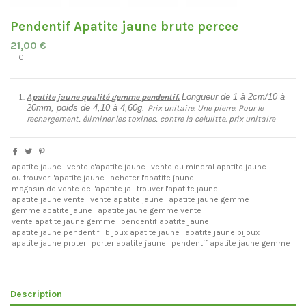
Pendentif Apatite jaune brute percee
21,00 €
TTC
Longueur de 1 à 2cm/10 à
Apatite jaune qualité gemme pendentif.
20mm, poids de 4,10 à 4,60g
.
Prix unitaire. Une pierre. Pour le
rechargement, éliminer les toxines, contre la celulitte. prix unitaire
apatite jaune
vente d'apatite jaune
vente du mineral apatite jaune
ou trouver l'apatite jaune
acheter l'apatite jaune
magasin de vente de l'apatite ja
trouver l'apatite jaune
apatite jaune vente
vente apatite jaune
apatite jaune gemme
gemme apatite jaune
apatite jaune gemme vente
vente apatite jaune gemme
pendentif apatite jaune
apatite jaune pendentif
bijoux apatite jaune
apatite jaune bijoux
apatite jaune proter
porter apatite jaune
pendentif apatite jaune gemme
Description