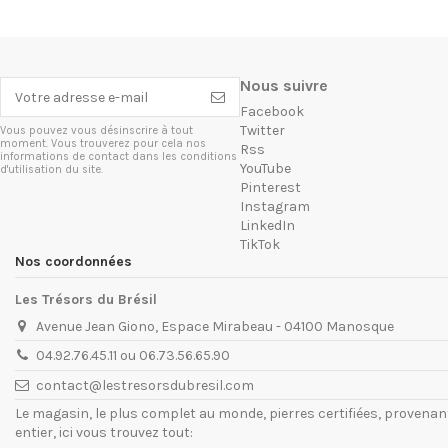
Nous suivre
Facebook
Twitter
Vous pouvez vous désinscrire à tout
moment. Vous trouverez pour cela nos
Rss
informations de contact dans les conditions
YouTube
d'utilisation du site.
Pinterest
Instagram
LinkedIn
TikTok
Nos coordonnées
Les Trésors du Brésil
Avenue Jean Giono, Espace Mirabeau - 04100 Manosque
04.92.76.45.11 ou 06.73.56.65.90
contact@lestresorsdubresil.com
Le magasin, le plus complet au monde, pierres certifiées, provena
entier, ici vous trouvez tout: