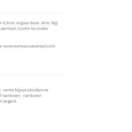
r 5,5cm, largeur base 3cm, 18g.
spirituel. Contre les ondes
te: www.lestresorsdubresil.com
e
vente bijoux obsidienne
f rainbown
rainbown
n argent