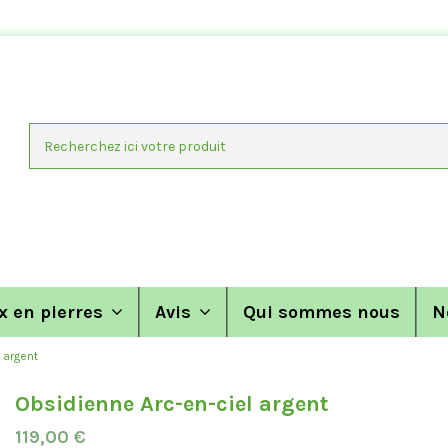
x en pierres
Avis
Qui sommes nous
N
 argent
Obsidienne Arc-en-ciel argent
119,00 €