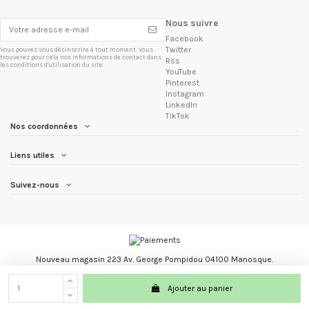
Nous suivre
Facebook
Twitter
Vous pouvez vous désinscrire à tout moment. Vous
trouverez pour cela nos informations de contact dans
Rss
les conditions d'utilisation du site.
YouTube
Pinterest
Instagram
LinkedIn
TikTok
Nos coordonnées
Liens utiles
Suivez-nous
Nouveau magasin 223 Av. George Pompidou 04100 Manosque.
Les Trésors du Brésil marque registré.
Ajouter au panier