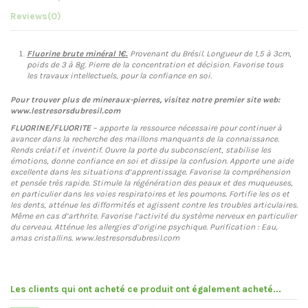
Reviews
(0)
Fluorine brute minéral 1€.
Provenant du Brésil. Longueur de 1,5 à 3cm,
poids de 3 à 8g. Pierre de la concentration et décision. Favorise tous
les travaux intellectuels, pour la confiance en soi.
Pour trouver plus de mineraux-pierres, visitez notre premier site web:
www.lestresorsdubresil.com
FLUORINE/FLUORITE
– apporte la ressource nécessaire pour continuer à
avancer dans la recherche des maillons manquants de la connaissance.
Rends créatif et inventif. Ouvre la porte du subconscient, stabilise les
émotions, donne confiance en soi et dissipe la confusion. Apporte une aide
excellente dans les situations d’apprentissage. Favorise la compréhension
et pensée très rapide. Stimule la régénération des peaux et des muqueuses,
en particulier dans les voies respiratoires et les poumons. Fortifie les os et
les dents, atténue les difformités et agissent contre les troubles articulaires.
Même en cas d’arthrite. Favorise l’activité du système nerveux en particulier
du cerveau. Atténue les allergies d’origine psychique. Purification : Eau,
amas cristallins. www.lestresorsdubresil.com
Les clients qui ont acheté ce produit ont également acheté...