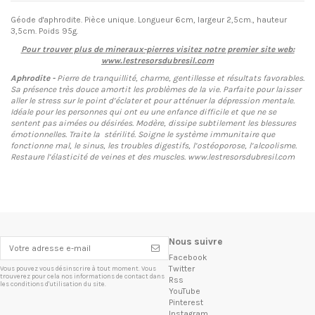
Géode d'aphrodite. Pièce unique. Longueur 6cm, largeur 2,5cm., hauteur
3,5cm. Poids 95g.
Pour trouver plus de mineraux-pierres visitez notre premier site web:
www.lestresorsdubresil.com
Aphrodite -
Pierre de tranquillité, charme, gentillesse et résultats favorables.
Sa présence très douce amortit les problèmes de la vie. Parfaite pour laisser
aller le stress sur le point d’éclater et pour atténuer la dépression mentale.
Idéale pour les personnes qui ont eu une enfance difficile et que ne se
sentent pas aimées ou désirées. Modère, dissipe subtilement les blessures
émotionnelles. Traite la stérilité. Soigne le système immunitaire que
fonctionne mal, le sinus, les troubles digestifs, l’ostéoporose, l’alcoolisme.
Restaure l’élasticité de veines et des muscles. www.lestresorsdubresil.com
Nous suivre
Facebook
Twitter
Vous pouvez vous désinscrire à tout moment. Vous
trouverez pour cela nos informations de contact dans
Rss
les conditions d'utilisation du site.
YouTube
Pinterest
Instagram