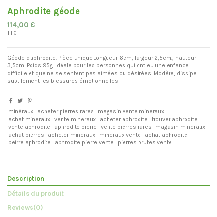
Aphrodite géode
114,00 €
TTC
Géode d'aphrodite. Pièce unique.Longueur 6cm, largeur 2,5cm., hauteur
3,5cm. Poids 95g. Idéale pour les personnes qui ont eu une enfance
difficile et que ne se sentent pas aimées ou désirées. Modère, dissipe
subtilement les blessures émotionnelles
minéraux
acheter pierres rares
magasin vente mineraux
achat mineraux
vente mineraux
acheter aphrodite
trouver aphrodite
vente aphrodite
aphrodite pierre
vente pierres rares
magasin mineraux
achat pierres
acheter mineraux
mineraux vente
achat aphrodite
peirre aphrodite
aphrodite pierre vente
pierres brutes vente
Description
Détails du produit
Reviews
(0)