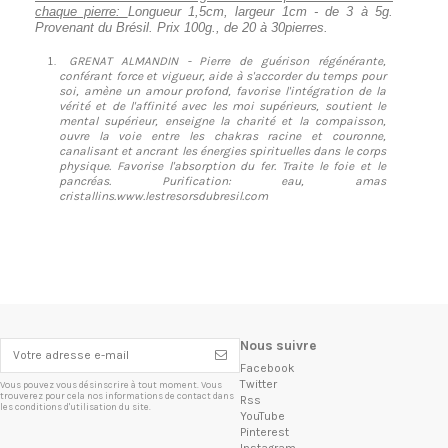
chaque pierre:
Longueur 1,5cm, largeur 1cm - de 3 à 5g.
Provenant du Brésil. Prix 100g., de 20 à 30pierres.
GRENAT ALMANDIN - Pierre de guérison régénérante,
conférant force et vigueur, aide à s'accorder du temps pour
soi, amène un amour profond, favorise l'intégration de la
vérité et de l'affinité avec les moi supérieurs, soutient le
mental supérieur, enseigne la charité et la compaisson,
ouvre la voie entre les chakras racine et couronne,
canalisant et ancrant les énergies spirituelles dans le corps
physique. Favorise l'absorption du fer. Traite le foie et le
pancréas. Purification: eau, amas
cristallins.www.lestresorsdubresil.com
Nous suivre
Facebook
Twitter
Vous pouvez vous désinscrire à tout moment. Vous
trouverez pour cela nos informations de contact dans
Rss
les conditions d'utilisation du site.
YouTube
Pinterest