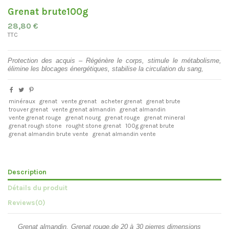
Grenat brute100g
28,80 €
TTC
Protection des acquis – Régénère le corps, stimule le métabolisme,
élimine les blocages énergétiques, stabilise la circulation du sang,
minéraux
grenat
vente grenat
acheter grenat
grenat brute
trouver grenat
vente grenat almandin
grenat almandin
vente grenat rouge
grenat nourg
grenat rouge
grenat mineral
grenat rough stone
rought stone grenat
100g grenat brute
grenat almandin brute vente
grenat almandin vente
Description
Détails du produit
Reviews
(0)
Grenat almandin. Grenat rouge.de 20 à 30 pierres dimensions