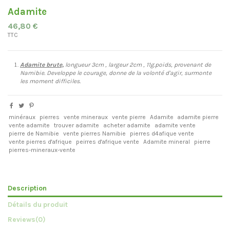
Adamite
46,80 €
TTC
Adamite brute,
longueur 3cm , largeur 2cm , 11g.poids, provenant de
Namibie. Developpe le courage, donne de la volonté d'agir, surmonte
les moment difficiles.
minéraux
pierres
vente mineraux
vente pierre
Adamite
adamite pierre
vente adamite
trouver adamite
acheter adamite
adamite vente
pierre de Namibie
vente pierres Namibie
pierres d4afique vente
vente pierres d'afrique
peirres d'afrique vente
Adamite mineral
pierre
pierres-mineraux-vente
Description
Détails du produit
Reviews
(0)