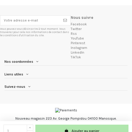
Nous suivre
Facebook
Twitter
Vous pouvez vous désinscrire à tout moment. Vous
trouverez pour cela nos informations de contact dans
Rss
les conditions d'utilisation du site.
YouTube
Pinterest
Instagram
LinkedIn
TikTok
Nos coordonnées
Liens utiles
Suivez-nous
Nouveau magasin 223 Av. George Pompidou 04100 Manosque.
Les Trésors du Brésil marque registré.
Ajouter au panier