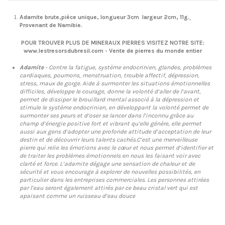
Adamite brute,pièce unique,
longueur 3cm largeur 2cm, 11g.
Provenant de Namibie.
POUR TROUVER PLUS DE MINERAUX PIERRES VISITEZ NOTRE SITE:
www.lestresorsdubresil.com - Vente de pierres du monde entier
Adamite
- Contre la fatigue, système endocrinien, glandes, problèmes
cardiaques, poumons, menstruation, trouble affectif, dépression,
stress, maux de gorge. Aide à surmonter les situations émotionnelles
difficiles, développe le courage, donne la volonté d’aller de l’avant,
permet de dissiper le brouillard mental associé à la dépression et
stimule le système endocrinien, en développant la volonté permet de
surmonter ses peurs et d’oser se lancer dans l’inconnu grâce au
champ d’énergie positive fort et vibrant qu’elle génère, elle permet
aussi aux gens d’adopter une profonde attitude d’acceptation de leur
destin et de découvrir leurs talents cachés.C’est une merveilleuse
pierre qui relie les émotions avec le cœur et nous permet d’identifier et
de traiter les problèmes émotionnels en nous les faisant voir avec
clarté et force. L’adamite dégage une sensation de chaleur et de
sécurité et vous encourage à explorer de nouvelles possibilités, en
particulier dans les entreprises commerciales. Les personnes attirées
par l’eau seront également attirés par ce beau cristal vert qui est
apaisant comme un ruisseau d’eau douce