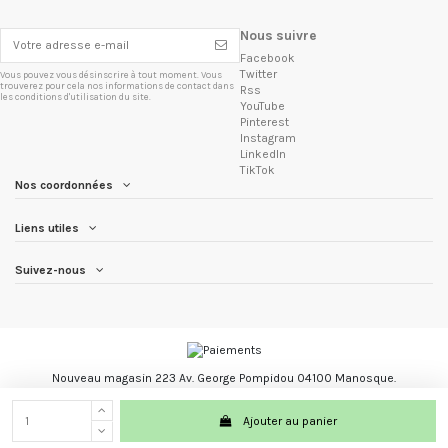
Nous suivre
Facebook
Twitter
Vous pouvez vous désinscrire à tout moment. Vous
trouverez pour cela nos informations de contact dans
Rss
les conditions d'utilisation du site.
YouTube
Pinterest
Instagram
LinkedIn
TikTok
Nos coordonnées
Liens utiles
Suivez-nous
Nouveau magasin 223 Av. George Pompidou 04100 Manosque.
Les Trésors du Brésil marque registré.
Ajouter au panier