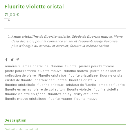
Fluorite violette cristal
71,00 €
TTC
Amas cristallins de fluorite violette.
Géode de fluorine mauve.
Pierre
de la décision, pour la confiance en soi et l'apprentissage. Favorise
plus d'énergie au cerveau et cervelet, facilite la mémorisation
minéraux
amas cristallins
fluorine
fluorite
pierres pour l'arthrose
pierre pour l'arthrite
fluorite mauve
fluorine mauve
pierre de collection
collection de pierre
Fluorite cristalisé
fluorite cristalisee
fluorine cristal
cristal de fluorite
cristaux de fluorites
fluorites cristaux
fluorine cristalisée
fluorine cristaux
cristaux de fluorite
amas de fluorite
fluorite en amas
pierre de colleciton
fluorite violette
fluorine violette
fluorine violette en géode
fluorite's drusy
druzy of fluorite
fluorite mauve cristalisee
fluorite mauce
flourite mauve
Description
Détails du produit