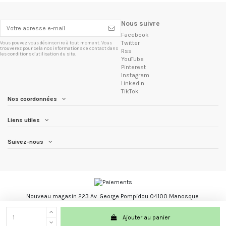
Nous suivre
Facebook
Twitter
Vous pouvez vous désinscrire à tout moment. Vous
trouverez pour cela nos informations de contact dans
Rss
les conditions d'utilisation du site.
YouTube
Pinterest
Instagram
LinkedIn
TikTok
Nos coordonnées
Liens utiles
Suivez-nous
Nouveau magasin 223 Av. George Pompidou 04100 Manosque.
Les Trésors du Brésil marque registré.
Ajouter au panier