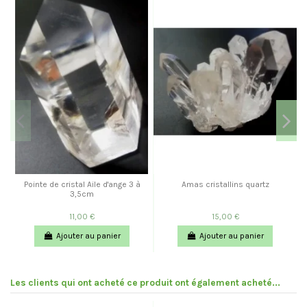
Pointe de cristal Aile d'ange 3 à
Amas cristallins quartz
C
3,5cm
11,00 €
15,00 €
Ajouter au panier
Ajouter au panier
Les clients qui ont acheté ce produit ont également acheté...
Pr