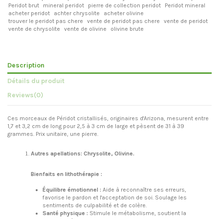
Peridot brut
mineral peridot
pierre de collection peridot
Peridot mineral
acheter peridot
achter chrysolite
acheter olivine
trouver le peridot pas chere
vente de peridot pas chere
vente de peridot
vente de chrysolite
vente de olivine
olivine brute
Description
Détails du produit
Reviews
(0)
Ces morceaux de Péridot cristallisés, originaires d'Arizona, mesurent entre
1,7 et 3,2 cm de long pour 2,5 à 3 cm de large et pèsent de 31 à 39
grammes. Prix unitaire, une pierre.
Autres apellations: Chrysolite, Olivine.
Bienfaits en lithothérapie :
Équilibre émotionnel :
Aide à reconnaître ses erreurs,
favorise le pardon et l'acceptation de soi. Soulage les
sentiments de culpabilité et de colère.
Santé physique :
Stimule le métabolisme, soutient la