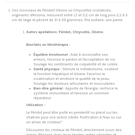
Ces morceaux de Péridot( Olivine où Chrysolite) cristallisés,
originaires d'Arizona, mesurent entre 1,7 et 3,2 cm de long pour 2,5 à 3
cm de large et pèsent de 31 à 39 grammes. Prix unitaire, une pierre.
Autres apellations: Péridot, Chrysolite, Olivine.
Bienfaits en lithothérapie :
Équilibre émotionnel :
Aide à reconnaître ses
erreurs, favorise le pardon et l'acceptation de soi.
Soulage les sentiments de culpabilité et de colère.
Santé physique :
Stimule le métabolisme, soutient
la fonction hépatique et biliaire. Favorise la
cicatrisation et améliore la qualité de la peau.
Soulage les douleurs articulaires et musculaires.
Bien-être général :
Apporte de l'énergie, renforce le
système immunitaire et favorise un sommeil
réparateur.
Utilisation :
Le Péridot peut être porté en pendentif ou placé sur les
chakras pour une action ciblée. Purification à l'eau ou sur
un amas de cristaux."
Découvrez les cristaux de Péridot, directement issus des
mines d'Arizona. Avec leurs teintes vertes vibrantes et