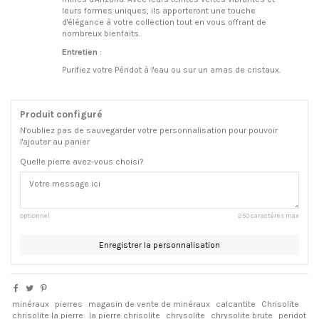
leurs formes uniques, ils apporteront une touche
d'élégance à votre collection tout en vous offrant de
nombreux bienfaits.
Entretien
:
Purifiez votre Péridot à l'eau ou sur un amas de cristaux.
Produit configuré
N'oubliez pas de sauvegarder votre personnalisation pour pouvoir
l'ajouter au panier
Quelle pierre avez-vous choisi?
optionnel
250 caractères max
Enregistrer la personnalisation
minéraux
pierres
magasin de vente de minéraux
calcantite
Chrisolite
chrisolite la pierre
la pierre chrisolite
chrysolite
chrysolite brute
peridot