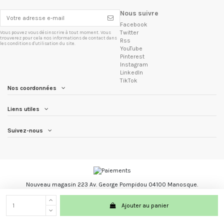
Nous suivre
Facebook
Twitter
Vous pouvez vous désinscrire à tout moment. Vous
trouverez pour cela nos informations de contact dans
Rss
les conditions d'utilisation du site.
YouTube
Pinterest
Instagram
LinkedIn
TikTok
Nos coordonnées
Liens utiles
Suivez-nous
Nouveau magasin 223 Av. George Pompidou 04100 Manosque.
Les Trésors du Brésil marque registré.
Ajouter au panier