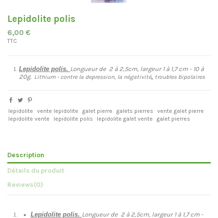
Lepidolite polis
6,00 €
TTC
Lepidolite polis.
Longueur de 2 à 2,5cm, largeur 1 à 1,7 cm - 10 à
20g.
,
Lithium - contre la depression
, la négativité
troubles bipolaires
lepidolite
vente lepidolite
galet pierre
galets pierres
vente galet pierre
lepidolite vente
lepidolite polis
lepidolite galet vente
galet pierres
Description
Détails du produit
Reviews
(0)
Lepidolite polis.
Longueur de 2 à 2,5cm, largeur 1 à 1,7 cm -