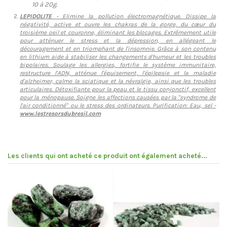
10 à 20g.
LEPIDOLITE
- Elimine la pollution électromagnétique. Dissipe la
négativité, active et ouvre les chakras de la gorge, du cœur du
troisième oeil et couronne, éliminant les blocages. Extrêmement utile
pour atténuer le stress et la dépression, en allégeant le
découragement et en triomphant de l'insomnie. Grâce à son contenu
en lithium aide à stabiliser les changements d'humeur et les troubles
bipolaires. Soulage les allergies, fortifie le système immunitaire,
restructure l'ADN, atténue l'épuisement, l'épilepsie et la maladie
d'alzheimer, calme la sciatique et la névralgie, ainsi que les troubles
articulaires. Détoxifiante pour la peau et le tissu conjonctif, excellent
pour la ménopause. Soigne les affections causées par la "syndrome de
l'air conditionné" ou le stress des ordinateurs. Purification: Eau, sel -
www.lestresorsdubresil.com
Les clients qui ont acheté ce produit ont également acheté...