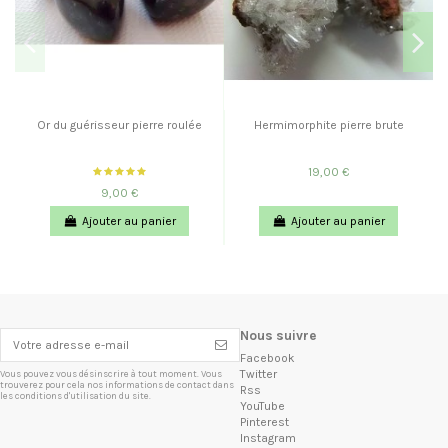
Or du guérisseur pierre roulée
Hermimorphite pierre brute
19,00 €
9,00 €
Ajouter au panier
Ajouter au panier
Nous suivre
Facebook
Twitter
Vous pouvez vous désinscrire à tout moment. Vous
trouverez pour cela nos informations de contact dans
Rss
les conditions d'utilisation du site.
YouTube
Pinterest
Instagram