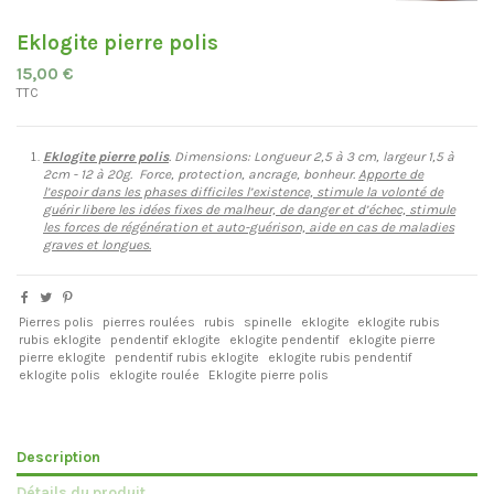
Eklogite pierre polis
15,00 €
TTC
Eklogite pierre polis
. Dimensions: Longueur 2,5 à 3 cm, largeur 1,5 à
2cm - 12 à 20g. Force, protection, ancrage, bonheur
.
Apporte de
l’espoir dans les phases difficiles l’existence, stimule la volonté de
guérir libere les idées fixes de malheur, de danger et d’échec, stimule
les forces de régénération et auto-guérison, aide en cas de maladies
graves et longues.
Pierres polis
pierres roulées
rubis
spinelle
eklogite
eklogite rubis
rubis eklogite
pendentif eklogite
eklogite pendentif
eklogite pierre
pierre eklogite
pendentif rubis eklogite
eklogite rubis pendentif
eklogite polis
eklogite roulée
Eklogite pierre polis
Description
Détails du produit