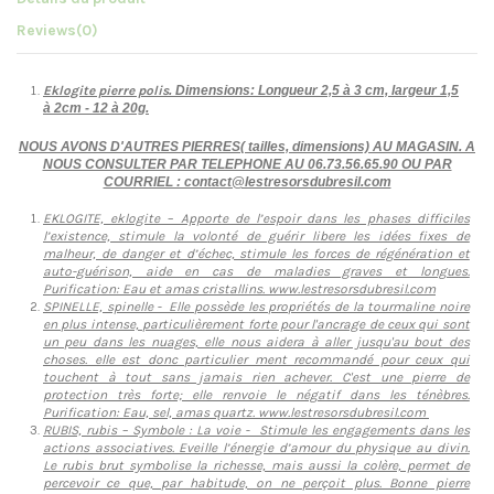
Reviews
(0)
Eklogite pierre polis
. Dimensions: Longueur 2,5 à 3 cm, largeur 1,5
à 2cm - 12 à 20g.
NOUS AVONS D'AUTRES PIERRES( tailles, dimensions) AU MAGASIN. A
NOUS CONSULTER PAR TELEPHONE AU 06.73.56.65.90 OU PAR
COURRIEL : contact@lestresorsdubresil.com
EKLOGITE, eklogite – Apporte de l’espoir dans les phases difficiles
l’existence, stimule la volonté de guérir libere les idées fixes de
malheur, de danger et d’échec, stimule les forces de régénération et
auto-guérison, aide en cas de maladies graves et longues.
Purification: Eau et amas cristallins. www.lestresorsdubresil.com
SPINELLE, spinelle - Elle possède les propriétés de la tourmaline noire
en plus intense, particulièrement forte pour l'ancrage de ceux qui sont
un peu dans les nuages, elle nous aidera à aller jusqu'au bout des
choses. elle est donc particulier ment recommandé pour ceux qui
touchent à tout sans jamais rien achever. C'est une pierre de
protection très forte; elle renvoie le négatif dans les ténèbres.
Purification: Eau, sel, amas quartz. www.lestresorsdubresil.com
RUBIS, rubis – Symbole : La voie - Stimule les engagements dans les
actions associatives. Eveille l’énergie d’amour du physique au divin.
Le rubis brut symbolise la richesse, mais aussi la colère, permet de
percevoir ce que, par habitude, on ne perçoit plus. Bonne pierre