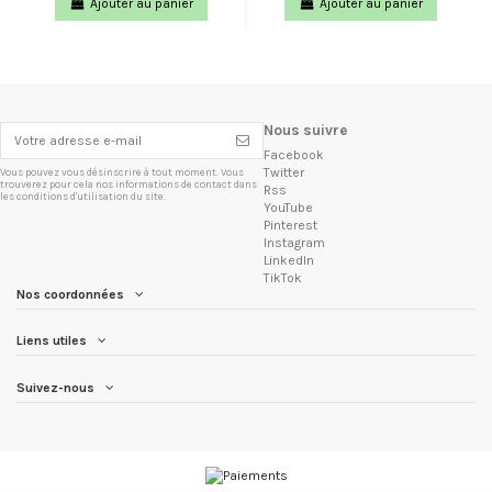
Ajouter au panier
Ajouter au panier
Nous suivre
Facebook
Twitter
Vous pouvez vous désinscrire à tout moment. Vous
trouverez pour cela nos informations de contact dans
Rss
les conditions d'utilisation du site.
YouTube
Pinterest
Instagram
LinkedIn
TikTok
Nos coordonnées
Liens utiles
Suivez-nous