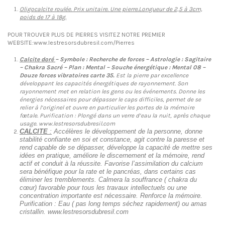
Oligocalcite roulée. Prix unitaire. Une pierre.Longueur de 2,5 à 3cm,
poids de 17 à 18g.
POUR TROUVER PLUS DE PIERRES VISITEZ NOTRE PREMIER
WEBSITE:www.lestresorsdubresil.com/Pierr
es
Calcite doré
– Symbole : Recherche de forces – Astrologie : Sagitaire
– Chakra Sacré – Plan : Mental – Souche énergétique : Mental 08 –
Douze forces vibratoires carte 35.
Est la pierre par excellence
développant les capacités énergétiques de rayonnement. Son
rayonnement met en relation les gens ou les événements. Donne les
énergies nécessaires pour dépasser le caps difficiles, permet de se
relier à l’originel et ouvre en particulier les portes de la mémoire
fœtale. Purification : Plongé dans un verre d’eau la nuit, après chaque
usage. www.lestresorsdubresil.com
CALCITE
:
Accélères le développement de la personne, donne
stabilité confiante en soi et constance, agit contre la paresse et
rend capable de se dépasser, développe la capacité de mettre ses
idées en pratique, améliore le discernement et la mémoire, rend
actif et conduit à la réussite. Favorise l’assimilation du calcium
sera bénéfique pour la rate et le pancréas, dans certains cas
éliminer les tremblements. Calmera la souffrance ( chakra du
cœur) favorable pour tous les travaux intellectuels ou une
concentration importante est nécessaire. Renforce la mémoire.
Purification : Eau ( pas long temps séchez rapidement) ou amas
cristallin. www.lestresorsdubresil.com