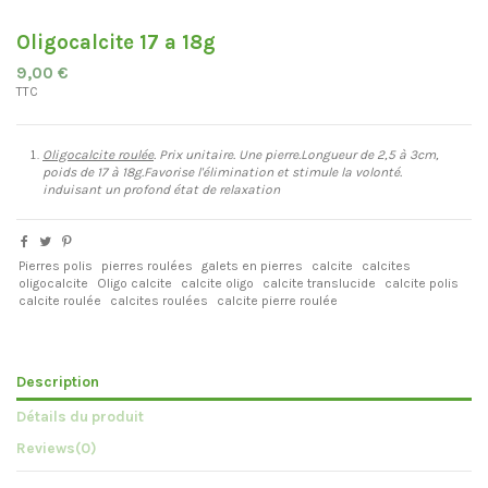
Oligocalcite 17 a 18g
9,00 €
TTC
Oligocalcite roulée
. Prix unitaire. Une pierre.Longueur de 2,5 à 3cm,
poids de 17 à 18g.Favorise l'élimination et stimule la volonté.
induisant un profond état de relaxation
Pierres polis
pierres roulées
galets en pierres
calcite
calcites
oligocalcite
Oligo calcite
calcite oligo
calcite translucide
calcite polis
calcite roulée
calcites roulées
calcite pierre roulée
Description
Détails du produit
Reviews
(0)