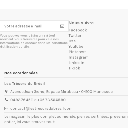
Nous suivre
Facebook
Twitter
Vous pouvez vous désinscrire à tout
moment. Vous trouverez pour cela nos
Rss
informations de contact dans les conditions
YouTube
d'utilisation du site.
Pinterest
Instagram
LinkedIn
TikTok
Nos coordonnées
Les Trésors du Brésil
Avenue Jean Giono, Espace Mirabeau - 04100 Manosque
04.92.76.45.11 ou 06.73.56.65.90
contact@lestresorsdubresil.com
Le magasin, le plus complet au monde, pierres certifiées, provena
entier, ici vous trouvez tout: