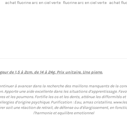
achat fluorine arc en ciel verte
fluorine arc en ciel verte
achat fluo
geur de 1,5 à 2cm. de 14 à 24g. Prix unitaire. Une pierre.
ontinuer à avancer dans la recherche des maillons manquants de la connai
on. Apporte une aide excellente dans les situations d’apprentissage. Fav
s et les poumons. Fortifie les os et les dents, atténue les difformités et 
llergies d’origine psychique. Purification : Eau, amas cristallins. www.lest
rer soit une réaction de retrait, de défense ou d’élargissement, en fonc
l'harmonie et equilibre emotionnel