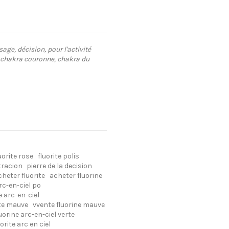
sage, décision, pour l'activité
u chakra couronne, chakra du
uorite rose
fluorite polis
tracion
pierre de la decision
cheter fluorite
acheter fluorine
arc-en-ciel po
e arc-en-ciel
ite mauve
vvente fluorine mauve
uorine arc-en-ciel verte
orite arc en ciel