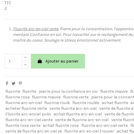
TTC
2
Fluorite arc-en-ciel verte
. Pierre pour la concentration, l'apprentis
mentale. Confiance en soi. Pour travailler sur le rechargement d
maître du coeur. Soulage le stress émotionnel activement.
Ajouter au panier
fluorine
fluorite
pierre pour la confiance en soi
fluorite mauve
fl
fluorine rose
fluorine mauve
fluorine verte
pierre pour la concen
fluorine arc-en-ciel
fluorine roulé
fluorite roulée
achat fluorite
a
acheter fluorine verte
vente fluorite arc-en-ciel
vente de fluorite 
Fluorite arc-enciel polis
achat fluorite arc-en-ciel
vente de fluorit
fluorite arc-en-ciel vente
vente de fluorine arc-en-ciel
vente fluor
fluorite rose vente
achat fluorite rose
fluorite arc-en-ciel verte
fl
vente de fluorite arc en ciel ve
fluorite arc en ciel trouver
achat flu