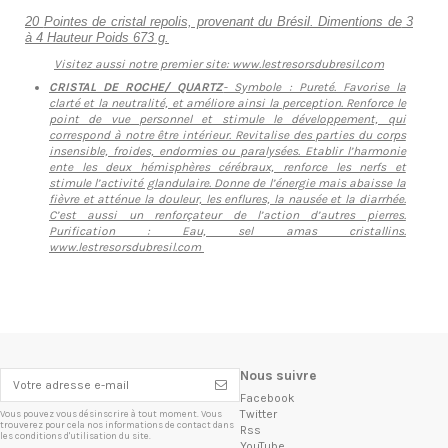
20
Pointes de cristal repolis, provenant du Brésil. Dimentions de
3
à 4
Hauteur
Poids 673
g.
Visitez aussi notre premier site: www.lestresorsdubresil.com
CRISTAL DE ROCHE/ QUARTZ
- Symbole : Pureté. Favorise la
clarté et la neutralité, et améliore ainsi la perception. Renforce le
point de vue personnel et stimule le développement, qui
correspond à notre être intérieur. Revitalise des parties du corps
insensible, froides, endormies ou paralysées. Etablir l’harmonie
ente les deux hémisphères cérébraux, renforce les nerfs et
stimule l’activité glandulaire. Donne de l’énergie mais abaisse la
fièvre et atténue la douleur, les enflures, la nausée et la diarrhée.
C’est aussi un renforçateur de l’action d’autres pierres.
Purification : Eau, sel amas cristallins.
www.lestresorsdubresil.com
Nous suivre
Facebook
Twitter
Vous pouvez vous désinscrire à tout moment. Vous
trouverez pour cela nos informations de contact dans
Rss
les conditions d'utilisation du site.
YouTube