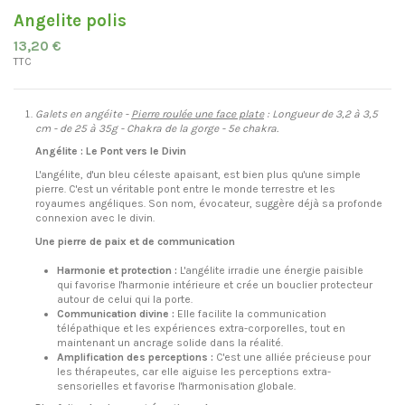
Angelite polis
13,20 €
TTC
Galets en angéite -
Pierre roulée une face plate
: Longueur de 3,2 à
3,5
cm - de 25 à 35g - Chakra de la gorge - 5e chakra.
Angélite : Le Pont vers le Divin
L'angélite, d'un bleu céleste apaisant, est bien plus qu'une simple
pierre. C'est un véritable pont entre le monde terrestre et les
royaumes angéliques. Son nom, évocateur, suggère déjà sa profonde
connexion avec le divin.
Une pierre de paix et de communication
Harmonie et protection :
L'angélite irradie une énergie paisible
qui favorise l'harmonie intérieure et crée un bouclier protecteur
autour de celui qui la porte.
Communication divine :
Elle facilite la communication
télépathique et les expériences extra-corporelles, tout en
maintenant un ancrage solide dans la réalité.
Amplification des perceptions :
C'est une alliée précieuse pour
les thérapeutes, car elle aiguise les perceptions extra-
sensorielles et favorise l'harmonisation globale.