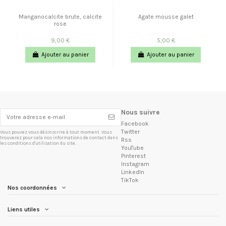
Manganocalcite brute, calcite
Agate mousse galet
rose
9,00 €
5,00 €
Ajouter au panier
Ajouter au panier
Nous suivre
Facebook
Twitter
Vous pouvez vous désinscrire à tout moment. Vous
trouverez pour cela nos informations de contact dans
Rss
les conditions d'utilisation du site.
YouTube
Pinterest
Instagram
LinkedIn
TikTok
Nos coordonnées
Liens utiles