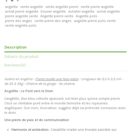
angelite
vente angelite
vente angelite pierre
vente pierre angelite
achat pierre angelite
trouver angelite
acheter angelite
achat angelite
pierre angelite vente
Angelite pierre vente
Angelite polis
pierre des anges
vente pierre des anges
angelite pierre polis vente
vente angelite polis
Description
Détails du produit
Reviews
(0)
Galets en angéite -
Pierre roulée une face plate
: Longueur de 3,2 à
3,5 cm -
de 25 à 35g - Chakra de la gorge - 5e chakra.
Angélite : Le Pont vers le Divin
L'angélite, d'un bleu céleste apaisant, est bien plus qu'une simple pierre.
C'est un véritable pont entre le monde terrestre et les royaumes
angéliques. Son nom, évocateur, suggère déjà sa profonde connexion avec
le divin.
Une pierre de paix et de communication
Harmonie et protection :
L'angélite irradie une énergie paisible qui