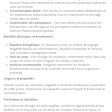
favorise l'harmonie intérieure et crée un bouclier protecteur autour de
celui qui la porte.
Communication divine :
Elle facilite la communication télépathique et
les expériences extra-corporelles, tout en maintenant un ancrage
solide dans la réalité.
Amplification des perceptions :
C'est une alliée précieuse pour les
thérapeutes, car elle aiguise les perceptions extra-sensorielles et
favorise l'harmonisation globale.
Bienfaits physiques et émotionnels
Équilibre énergétique :
En résonance avec le chakra de la gorge,
l'angélite apaise les inflammations, équilibre la thyroïde et favorise
une circulation énergétique fluide.
Soin du corps :
Elle soulage les douleurs, notamment celles liées aux
coups de soleil, et aide à réguler les fluides corporels.
Guérison émotionnelle :
L'angélite transforme les douleurs
émotionnelles en paix et en sérénité, favorisant ainsi la guérison
profonde.
Origines et propriétés
Formée à partir de célestine, l'angélite a hérité de nombreuses propriétés
de cette pierre, notamment sa capacité à apaiser l'esprit et à favoriser la
communication.
Purification et utilisation
Pour préserver l'énergie de votre angélite, purifiez-la régulièrement à l'eau
distillée ou en la posant sur un amas de cristaux. Portez-la en bijou ou