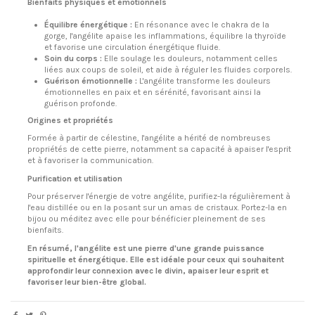
Bienfaits physiques et émotionnels
Équilibre énergétique :
En résonance avec le chakra de la
gorge, l'angélite apaise les inflammations, équilibre la thyroïde
et favorise une circulation énergétique fluide.
Soin du corps :
Elle soulage les douleurs, notamment celles
liées aux coups de soleil, et aide à réguler les fluides corporels.
Guérison émotionnelle :
L'angélite transforme les douleurs
émotionnelles en paix et en sérénité, favorisant ainsi la
guérison profonde.
Origines et propriétés
Formée à partir de célestine, l'angélite a hérité de nombreuses
propriétés de cette pierre, notamment sa capacité à apaiser l'esprit
et à favoriser la communication.
Purification et utilisation
Pour préserver l'énergie de votre angélite, purifiez-la régulièrement à
l'eau distillée ou en la posant sur un amas de cristaux. Portez-la en
bijou ou méditez avec elle pour bénéficier pleinement de ses
bienfaits.
En résumé, l'angélite est une pierre d'une grande puissance
spirituelle et énergétique. Elle est idéale pour ceux qui souhaitent
approfondir leur connexion avec le divin, apaiser leur esprit et
favoriser leur bien-être global.