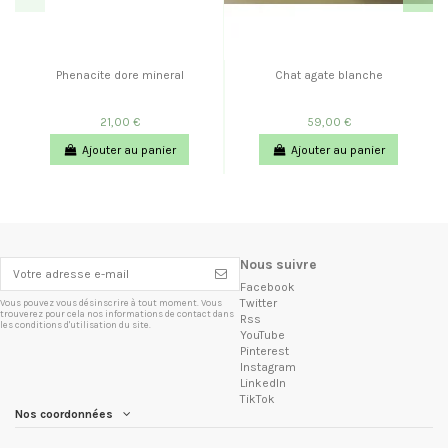
Phenacite dore mineral
Chat agate blanche
21,00 €
59,00 €
Ajouter au panier
Ajouter au panier
Nous suivre
Facebook
Twitter
Vous pouvez vous désinscrire à tout moment. Vous
trouverez pour cela nos informations de contact dans
Rss
les conditions d'utilisation du site.
YouTube
Pinterest
Instagram
LinkedIn
TikTok
Nos coordonnées