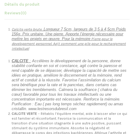
Détails du produit
Reviews
(0)
Longueur 7,5cm, largeurs de 3,5 à 4,5cm Poids
Calcite verte brute. .
156g. Prix unitaire. Une pierre. Apporte l’énergie nécessaire pour
mettre les projets en œuvre. Pour la mémoire
Pierre pour le
developement personnel. Agit comment une pile pour le rechargement
intelectuel
CALCITE
:
Accélères le développement de la personne, donne
stabilité confiante en soi et constance, agit contre la paresse et
rend capable de se dépasser, développe la capacité de mettre ses
idées en pratique, améliore le discernement et la mémoire, rend
actif et conduit à la réussite. Favorise l’assimilation du calcium
sera bénéfique pour la rate et le pancréas, dans certains cas
éliminer les tremblements. Calmera la souffrance ( chakra du
cœur) favorable pour tous les travaux intellectuels ou une
concentration importante est nécessaire. Renforce la mémoire.
Purification : Eau ( pas long temps séchez rapidement) ou amas
cristallin. www.lestresorsdubresil.com
CALCITE VERTE
– Rétablis l’équilibre mental, aide à laisser aller ce qui
est familier et réconfortant. Favorise la communication et la
transition d’une situation stagnante à une autre positive, puissant
stimulant du système immunitaire. Absorbe la négativité et
débarrasse le corps des infections bactériennes. Atténue l’arthrite et