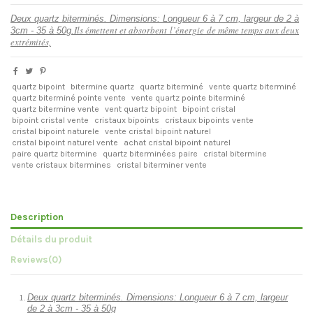
Deux quartz biterminés. Dimensions:
Longue
u
r 6 à 7 cm, largeur de 2 à
Ils émettent et absorbent l’énergie de même temps aux deux
3cm - 35 à 50g
.
extrémités,
quartz bipoint
bitermine quartz
quartz biterminé
vente quartz biterminé
quartz biterminé pointe vente
vente quartz pointe biterminé
quartz bitermine vente
vent quartz bipoint
bipoint cristal
bipoint cristal vente
cristaux bipoints
cristaux bipoints vente
cristal bipoint naturele
vente cristal bipoint naturel
cristal bipoint naturel vente
achat cristal bipoint naturel
paire quartz bitermine
quartz biterminées paire
cristal bitermine
vente cristaux bitermines
cristal biterminer vente
Description
Détails du produit
Reviews
(0)
Deux quartz biterminés. Dimensions:
Longue
u
r 6 à 7 cm, largeur
de 2 à 3cm - 35 à 50g