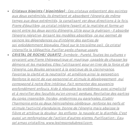
Cristaux bipoints ( bipointées)
: Ces cristaux présentent des pointes
aux deux extrémités. Ils émettent et absorbent l’énergie de même
temps aux deux extrémités, la canalisant ver deux directions à la fois.
Pierre d'équilibre, ce cristal intègre l'esprit et la matière et forme un
point entre les deux points d'énergie. Utile pour la guérison - Il absorbe
l'énergie négative, brisant les modèles absolétes, ce qui permet de
vaincre les dépendances ou d'intégrer des parties de
soi précédemment bloquées. Placé sur le troisième oeil. Ce cristal
intensifie la télépathie. Purifier après chaque usage.
CRISTAL DE ROCHE/ QUARTZ
- Symbole : Pureté. Toutes les cultures y
voyaient une Pierre thérapeutique et magique, capable de chasser les
démons et les maladies. Elles l’utilisaient pour en tirer de la force et de
l’énergie. Les Boules servaient à la pratique de la clairvoyance.
Favorise la clarté et la neutralité, et améliore ainsi la perception.
Renforce le point de vue personnel et stimule le développement, qui
correspond à notre être intérieur. Fait remonter des souvenirs
profondément enfouis. Aide à résoudre les problèmes avec simplicité
et à revivifier des facultés qu’on croyait perdues. Revitalise des parties
du corps insensible, froides, endormies ou paralysées. Etablir
l’harmonie ente es deux hémisphères cérébraux, renforce les nerfs et
stimule l’activité glandulaire. Donne de l’énergie mais abaisse la
fièvre et atténue la douleur, les enflures, la nausée et la diarrhée. C’est
aussi un renforçateur de l’action d’autres pierres. Purification : Eau,
sel amas cristallins. www.lestresorsdubresil.com