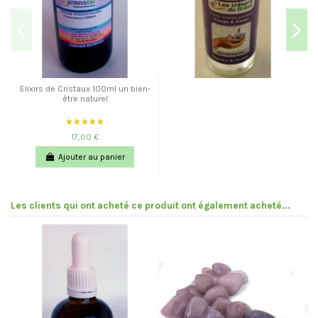
Elixirs de Cristaux 100ml un bien-
être naturel
17,00 €
Ajouter au panier
Les clients qui ont acheté ce produit ont également acheté...
Pr