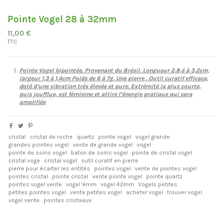
Pointe Vogel 28 à 32mm
11,00 €
TTC
Pointe Vogel bipointée. Provenant du Brésil
.
Longueur 2,8,é à 3,2cm,
largeur 1,3 à 1,4cm Poids de 6 à 7g. Une pierre . Outil curatif efficace,
doté d’une vibration très élevée et pure. Extrémité la plus courte,
puis joufflue, est féminine et attire l’énergie pratique qui sera
amplifiée
cristal
cristal de roche
quartz
pointe vogel
vogel grande
grandes pointes vogel
vente de grande vogel
vogel
pointe de soins vogel
baton de soins vogel
pointe de cristal vogel
cristal voge
cristal vogel
outil curatif en pierre
pierre pour écarter les entités
pointes vogel
vente de pointes vogel
pointes cristal
pointe cristal
vente pointe vogel
pointe quartz
pointes vogel vente
vogel 'émm
vogel 42mm
Vogels petites
petites pointes vogel
vente petites vogel
acheter vogel
trouver vogel
vogel vente
pointes cristaaux