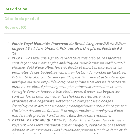
Description
Détails du produit
Reviews
(0)
Pointe Vogel bipointée. Provenant du Brésil. Longueur 2,8,é à 3,2cm,
largeur 1,3 à 1,4cm. bi-point. Prix unitaire. Une pierre. Poids de 6 à
7g.
VOGEL –
Possède une signature vibratoire très précise. Les facettes
sont façonnées à des angles spécifiques, pour former un outil curatif
efficace, doté d’une vibration très élevée et pure. Les pouvoirs et les
propriétés de ces baguettes varient en foction du nombre de facettes.
Extrémité la plus courte, puis joufflue, est féminine et attire l’énergie
pratique qui sera amplifiée lorsqu’elle spirale à travers les facettes de
quartz. L’extrémité plus longue et plus mince est masculine et émet
l’énergie dans un faisceau très étroit, pareil à laser, ces baguettes
sont parfaites pour connecter les chakras écarter les entités
attachées et la négativité. Détectent et corrigent les blocages
énergétiques et attirent les champs énergétiques autour du corps et à
l’intérieur de celui-ci. Doivent être programmées et employées d’une
manière très précise. Purification : Eau, Sel, Amas cristallins.
CRISTAL DE ROCHE/ QUARTZ
- Symbole : Pureté. Toutes les cultures y
voyaient une Pierre thérapeutique et magique, capable de chasser les
démons et les maladies. Elles l’utilisaient pour en tirer de la force et de