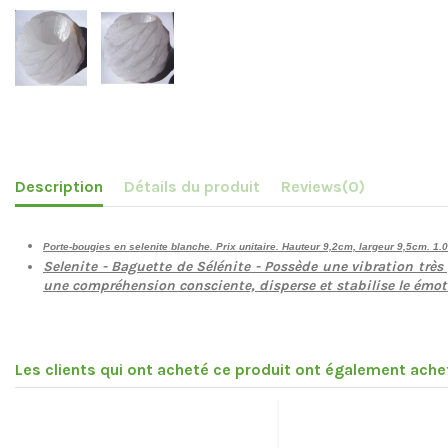
Description
Détails du produit
Reviews
(0)
Porte-bougies en selenite blanche. Prix unitaire. Hauteur 9,2cm, largeur 9,5cm. 1.
Selenite - Baguette de Sélénite
- Possède une vibration très p
une compréhension consciente, disperse et stabilise le émotio
Les clients qui ont acheté ce produit ont également achet