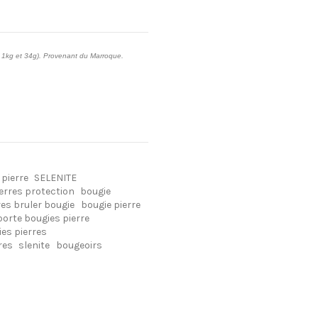
( 1kg et 34g). Provenant du Marroque.
 pierre
SELENITE
erres protection
bougie
res bruler bougie
bougie pierre
porte bougies pierre
ies pierres
res
slenite
bougeoirs