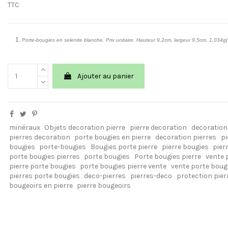
TTC
Porte-bougies en selenite blanche. Prix unitaire. Hauteur 9,2cm, largeur 9,5cm. 1.034g
Ajouter au panier
minéraux
Objets decoration pierre
pierre decoration
decoration
pierres decoration
porte bougies en pierre
decoration pierres
pi
bougies
porte-bougies
Bougies porte pierre
pierre bougies
pier
porte bougies pierres
porte bougies
Porte bougies pierre
vente 
pierre porte bougies
porte bougies pierre vente
vente porte boug
pierres porte bougies
deco-pierres
pierres-deco
protection pier
bougeoirs en pierre
pierre bougeoirs