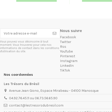
Nous suivre
Facebook
Twitter
Vous pouvez vous désinscrire à tout
moment. Vous trouverez pour cela nos
Rss
informations de contact dans les conditions
YouTube
d'utilisation du site.
Pinterest
Instagram
LinkedIn
TikTok
Nos coordonnées
Les Trésors du Brésil
Avenue Jean Giono, Espace Mirabeau - 04100 Manosque
04.92.76.45.11 ou 06.73.56.65.90
contact@lestresorsdubresil.com