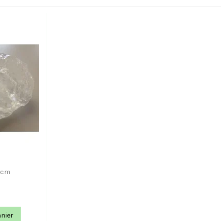
,5cm
anier