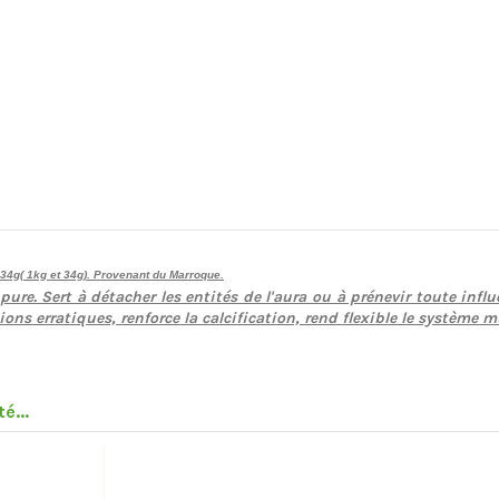
034g( 1kg et 34g). Provenant du Marroque.
ure. Sert à détacher les entités de l'aura ou à prénevir toute influ
ns erratiques, renforce la calcification, rend flexible le système m
é...