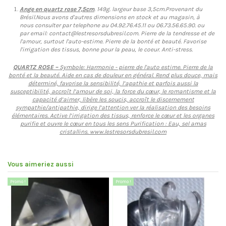
Ange en quartz rose 7,5cm
. 149g. largeur base 3,5cm.Provenant du
Brésil.Nous avons d'autres dimensions en stock et au magasin, à
nous consulter par telephone au 04.92.76.45.11 ou 06.73.56.65.90. ou
par email: contact@lestresorsdubresil.com.
Pierre de la tendresse et de
l'amour, surtout l'auto-estime. Pierre de la bonté et beauté. Favorise
l'irrigation des tissus, bonne pour la peau, le coeur. Anti-stress.
QUARTZ ROSE –
Symbole: Harmonie - pierre de l'auto estime. Pierre de la
bonté et la beauté. Aide en cas de douleur en général. Rend plus douce, mais
déterminé, favorise la sensibilité, l’apathie et parfois aussi la
susceptibilité, accroît l’amour de soi, la force du cœur, le romantisme et la
capacité d’aimer, libère les soucis, accroît le discernement
sympathie/antipathie, dirige l’attention ver la réalisation des besoins
élémentaires. Active l’irrigation des tissus, renforce le cœur et les organes
purifie et ouvre le cœur en tous les sens Purification : Eau, sel amas
cristallins. www.lestresorsdubresil.com
Vous aimeriez aussi
Promo !
Promo !
Pr