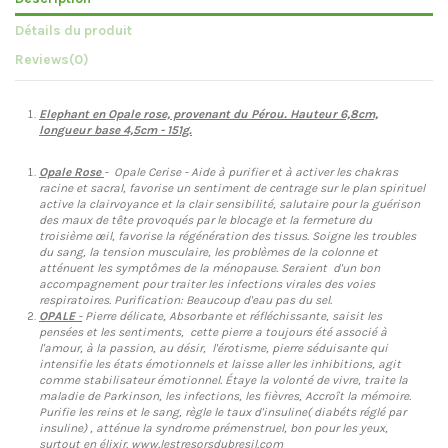
Détails du produit
Reviews
(0)
Elephant en Opale rose, provenant du
Pérou
. Hauteur 6,8cm,
longueur base 4,5cm - 151g.
Opale Rose
- Opale Cerise - Aide à purifier et à activer les chakras
racine et sacral, favorise un sentiment de centrage sur le plan spirituel
active la clairvoyance et la clair sensibilité, salutaire pour la guérison
des maux de tête provoqués par le blocage et la fermeture du
troisième œil, favorise la régénération des tissus. Soigne les troubles
du sang, la tension musculaire, les problèmes de la colonne et
atténuent les symptômes de la ménopause. Seraient d'un bon
accompagnement pour traiter les infections virales des voies
respiratoires. Purification: Beaucoup d'eau pas du sel.
OPALE
-
Pierre délicate, Absorbante et réfléchissante, saisit les
pensées et les sentiments, cette pierre a toujours été associé à
l'amour, à la passion, au désir, l'érotisme, pierre séduisante qui
intensifie les états émotionnels et laisse aller les inhibitions, agit
comme stabilisateur émotionnel. Étaye la volonté de vivre, traite la
maladie de Parkinson, les infections, les fièvres, Accroît la mémoire.
Purifie les reins et le sang, règle le taux d'insuline( diabéts réglé par
insuline) , atténue la syndrome prémenstruel, bon pour les yeux,
surtout en élixir. www.lestresorsdubresil.com