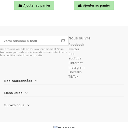
Ajouter au panier
Ajouter au panier
Nous suivre
Facebook
Twitter
Vous pouvez vous désinscrire à tout moment. Vous
trouverez pour cela nos informations de contact dans
Rss
les conditions d'utilisation du site.
YouTube
Pinterest
Instagram
LinkedIn
TikTok
Nos coordonnées
Liens utiles
Suivez-nous