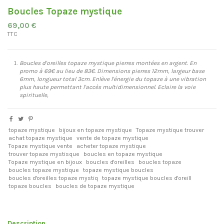
Boucles Topaze mystique
69,00 €
TTC
Boucles d'oreilles topaze mystique pierres montées en argent. En
promo à 69€ au lieu de 83€. Dimensions pierres 12mm, largeur base
6mm, longueur total 3cm. Enlève l'énergie du topaze à une vibration
plus haute permettant l'accès multidimensionnel. Eclaire la voie
spirituelle,
topaze mystique
bijoux en topaze mystique
Topaze mystique trouver
achat topaze mystique
vente de topaze mystique
Topaze mystique vente
acheter topaze mystique
trouver topaze mystisque
boucles en topaze mystique
Topaze mystique en bijoux
boucles d'oreilles
boucles topaze
boucles topaze mystique
topaze mystique boucles
boucles d'oreilles topaze mystiq
topaze mystique boucles d'oreill
topaze boucles
boucles de topaze mystique
Description