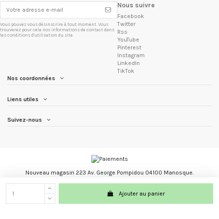
Nous suivre
Facebook
Twitter
Vous pouvez vous désinscrire à tout moment. Vous
trouverez pour cela nos informations de contact dans
Rss
les conditions d'utilisation du site.
YouTube
Pinterest
Instagram
LinkedIn
TikTok
Nos coordonnées
Liens utiles
Suivez-nous
Nouveau magasin 223 Av. George Pompidou 04100 Manosque.
Les Trésors du Brésil marque registré.
Ajouter au panier