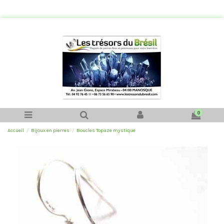
0
Accueil
Bijoux en pierres
Boucles Topaze mystique