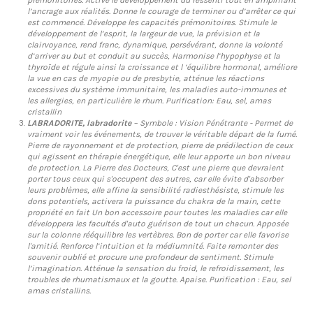
prémonitoires. Active le développement du ressenti tout en amplifiant
l’ancrage aux réalités. Donne le courage de terminer ou d’arrêter ce qui
est commencé. Développe les capacités prémonitoires. Stimule le
développement de l’esprit, la largeur de vue, la prévision et la
clairvoyance, rend franc, dynamique, persévérant, donne la volonté
d’arriver au but et conduit au succès, Harmonise l’hypophyse et la
thyroïde et régule ainsi la croissance et l ‘équilibre hormonal, améliore
la vue en cas de myopie ou de presbytie, atténue les réactions
excessives du système immunitaire, les maladies auto-immunes et
les allergies, en particulière le rhum. Purification: Eau, sel, amas
cristallin
LABRADORITE
, labradorite
– Symbole : Vision Pénétrante - Permet de
vraiment voir les événements, de trouver le véritable départ de la fumé.
Pierre de rayonnement et de protection, pierre de prédilection de ceux
qui agissent en thérapie énergétique, elle leur apporte un bon niveau
de protection. La Pierre des Docteurs, C'est une pierre que devraient
porter tous ceux qui s'occupent des autres, car elle évite d'absorber
leurs problèmes, elle affine la sensibilité radiesthésiste, stimule les
dons potentiels, activera la puissance du chakra de la main, cette
propriété en fait Un bon accessoire pour toutes les maladies car elle
développera les facultés d'auto guérison de tout un chacun. Apposée
sur la colonne rééquilibre les vertèbres. Bon de porter car elle favorise
l'amitié. Renforce l’intuition et la médiumnité. Faite remonter des
souvenir oublié et procure une profondeur de sentiment. Stimule
l’imagination. Atténue la sensation du froid, le refroidissement, les
troubles de rhumatismaux et la goutte. Apaise. Purification : Eau, sel
amas cristallins.