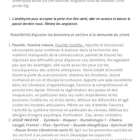
améthyste boule 0,6 cm facettée. longueur total du bracelet 17cm
poids 10g.
L'améthyste pour accepter la perte d'un être aimé, aller en avance et laisser le
passé derrière nous. Elimine les angoisses.
Possilbilité d'ajuster les bracelets et colliers à la demande du client.
Fluorite, fluorine mauve.
Fluorite Violette -
Apporte la ressources
nécessaires pour continuer à avancer dans la recherche des
maillons manquants de la connaissance, permet de trouver les
réponses aux difficultés pour dépasser ces dernières. Ne regardant
pas que les avantages, elle ouvre aussi les yeux sur les
conséquences des actions entreprises. Rend créatif et inventif.
Ouvre la porte du subconscient, stabilise les émotions, donne
confiance en soi et dissipe la confusion. Apporte une aide excellente
dans les situations d’apprentissage. Favorise la compréhension et
pensée très rapide. Stimule la régénération des peaux et des
muqueuses, en particulier dans les voies respiratoires et les
poumons. Fortifie les os et les dents, atténue les difformités et agit
contre les troubles articulaires. Même en cas d’arthrite. Favorise
l’activité du système nerveux en particulier du cerveau. Atténue les
allergies d’origine psychique. Purification : Eau, amas cristallins.
AIGUE MARINE
-
Symbole – Respect – Numérologie 1 – Chakra
Larygé, Frontal – Plan : Spirituel – Souche énergétique : Spirituel 06
– Douze forces vibratoires carte 51.
Agit sur les personnes assitées en
les incitant à se prendre en main. Développe les capacités