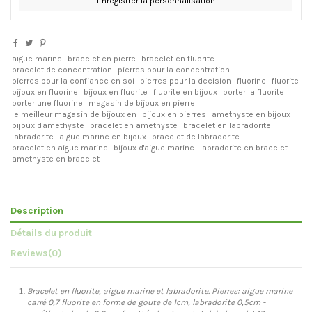
Enregistrer la personnalisation
aigue marine
bracelet en pierre
bracelet en fluorite
bracelet de concentration
pierres pour la concentration
pierres pour la confiance en soi
pierres pour la decision
fluorine
fluorite
bijoux en fluorine
bijoux en fluorite
fluorite en bijoux
porter la fluorite
porter une fluorine
magasin de bijoux en pierre
le meilleur magasin de bijoux en
bijoux en pierres
amethyste en bijoux
bijoux d'amethyste
bracelet en amethyste
bracelet en labradorite
labradorite
aigue marine en bijoux
bracelet de labradorite
bracelet en aigue marine
bijoux d'aigue marine
labradorite en bracelet
amethyste en bracelet
Description
Détails du produit
Reviews
(0)
Bracelet en fluorite, aigue marine et labradorite
. Pierres: aigue marine
carré 0,7 fluorite en forme de goute de 1cm, labradorite 0,5cm -