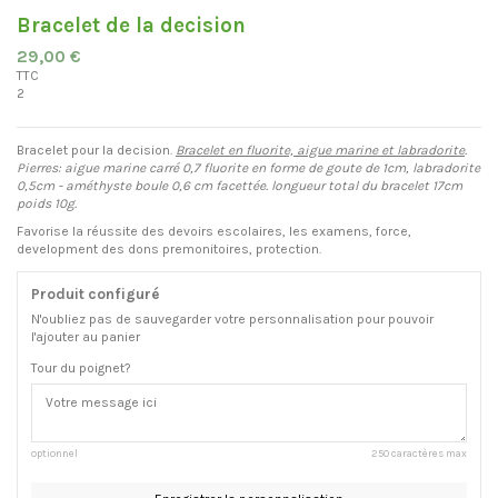
Bracelet de la decision
29,00 €
TTC
2
Bracelet pour la decision.
Bracelet en fluorite, aigue marine et labradorite
.
Pierres: aigue marine carré 0,7 fluorite en forme de goute de 1cm, labradorite
0,5cm - améthyste boule 0,6 cm facettée. longueur total du bracelet 17cm
poids 10g.
Favorise la réussite des devoirs escolaires, les examens, force,
development des dons premonitoires, protection.
Produit configuré
N'oubliez pas de sauvegarder votre personnalisation pour pouvoir
l'ajouter au panier
Tour du poignet?
optionnel
250 caractères max