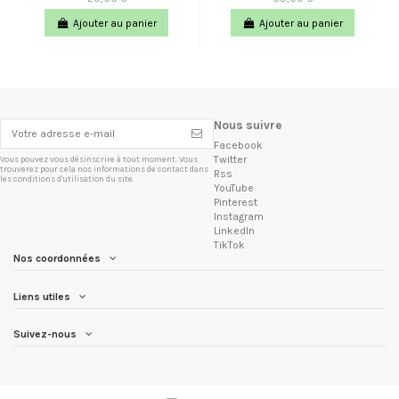
Ajouter au panier
Ajouter au panier
Nous suivre
Facebook
Twitter
Vous pouvez vous désinscrire à tout moment. Vous
trouverez pour cela nos informations de contact dans
Rss
les conditions d'utilisation du site.
YouTube
Pinterest
Instagram
LinkedIn
TikTok
Nos coordonnées
Liens utiles
Suivez-nous