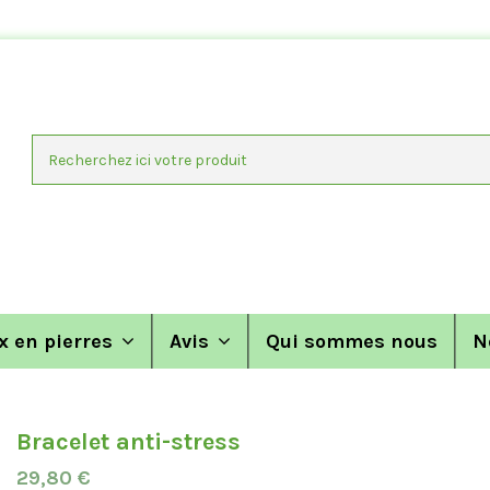
x en pierres
Avis
Qui sommes nous
N
Bracelet anti-stress
29,80 €