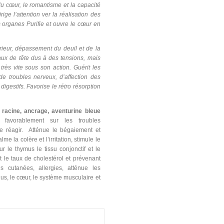
e du cœur, le romantisme et la capacité
rige l’attention ver la réalisation des
es organes Purifie et ouvre le cœur en
érieur, dépassement du deuil et de la
ux de tête dus à des tensions, mais
très vite sous son action. Guérit les
e troubles nerveux, d’affection des
igestifs. Favorise le rétro résorption
racine, ancrage, aventurine bleue
t favorablement sur les troubles
e réagir.
Atténue le bégaiement et
 la colère et l’irritation, stimule le
 le thymus le tissu conjonctif et le
 le taux de cholestérol et prévenant
ons cutanées, allergies, atténue les
us, le cœur, le système musculaire et