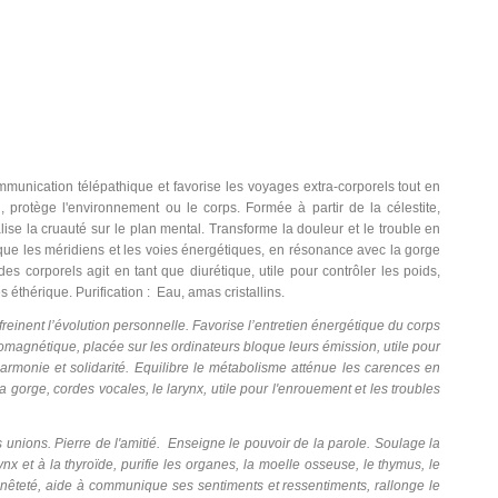
ommunication télépathique et favorise les voyages extra-corporels tout en
n, protège l'environnement ou le corps. Formée à partir de la célestite,
se la cruauté sur le plan mental. Transforme la douleur et le trouble en
bloque les méridiens et les voies énergétiques, en résonance avec la gorge
ides corporels agit en tant que diurétique, utile pour contrôler les poids,
 éthérique. Purification : Eau, amas cristallins.
einent l’évolution personnelle. Favorise l’entretien énergétique du corps
ctromagnétique, placée sur les ordinateurs bloque leurs émission, utile pour
harmonie et solidarité. Equilibre le métabolisme atténue les carences en
gorge, cordes vocales, le larynx, utile pour l'enrouement et les troubles
s unions. Pierre de l'amitié. Enseigne le pouvoir de la parole. Soulage la
nx et à la thyroïde, purifie les organes, la moelle osseuse, le thymus, le
honnêteté, aide à communique ses sentiments et ressentiments, rallonge le