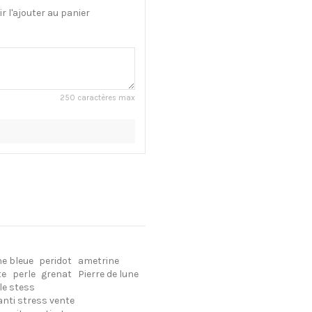
 l'ajouter au panier
250 caractères max
ne bleue
peridot
ametrine
te
perle
grenat
Pierre de lune
le stess
anti stress vente