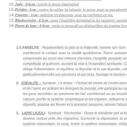
Jade - 0,6cm -
contre le stress émotionnel
Péridot - 1cm -
contre la colère, la jalousie, le stress, pour ne pas absor
Fluorite - 1cm -
stabilise les émotions, pour la confiance en soi.
Rhodocrosite - 0,5cm -
pour l'équilibre hormonal et les rapports - paren
Pierre de lune - 0,6cm -
traite le stress dû au déséquilibre du système h
1.
ANGELITE
- Représentent la paix et la fraternité, comme son nom l
maintenant le contact avec la réalité quotidienne. Pierre puissant
compressée au cours des millions d'années, l'angelite possède un b
complétude et guérison, ouvrant la voie à l'inspiration spirituelle
allège l'inflammation et équilibre la thyroïde et la par thyroïde, c
particulièrement liée aux poumons et aux bras. Soulage la douleur de
2.
SODALITE –
Symbole : Le temps – Permet de mettre de l’ordre dans 
et de l’spirit, en activant les énergies du laryngé, elle participe a
les gens sensibles au syndrome de l'air conditionné ou au brouilla
calcium, purifie le système lymphatique et les organes, activant le
digestifs, abaisse les fièvres et la pression sanguine, stimule l'absor
3.
LAPIS LAZULI
– Symbole : Recherche - Ouvre le troisième oeil et équ
douleur, surtout celle des migraines. Surmonte la dépression, la per
système immunitaire, le sang. Active le système immunitaire. Allèg