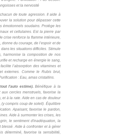
angoisses et la nervosité
chacun de toute agression. Il aide à
rouver la solution pour dépasser cette
cs émotionnels soudains. Protège les
naux et cellulaires. Est la pierre par
de crise renforce la flamme intérieure,
vre, donne du courage, de l’espoir et de
 dans les situations difficiles. Stimule
es, harmonise la composition de nos
urifie et recharge en énergie le sang,
acilite l’absorption des vitamines et
s et externes. Comme le Rubis brut,
rification : Eau, amas cristallins.
ut l'auto estime).
Bénéfique à la
t aux cercles menstruels, favorise la
, et à la rate. Aide en cas de douleur
 (y compris coup de soleil). Équilibre
ication. Apaisant, favorise le pardon,
nines. Aide à surmonter les crises, les
hagrin, le sentiment d'inadéquation, la
 blessé. Aide à confronter et à gérer
 déterminé, favorise la sensibilité,