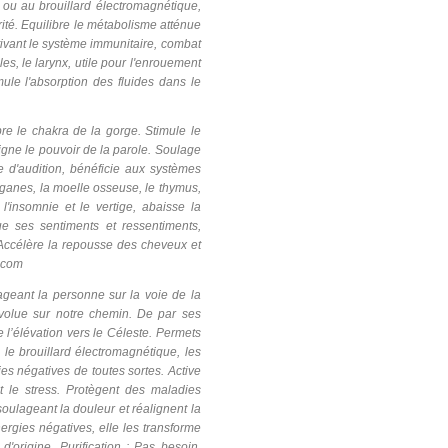
 ou au brouillard électromagnétique,
arité. Equilibre le métabolisme atténue
tivant le système immunitaire, combat
s, le larynx, utile pour l'enrouement
imule l'absorption des fluides dans le
re le chakra de la gorge. Stimule le
eigne le pouvoir de la parole. Soulage
e d'audition, bénéficie aux systèmes
 organes, la moelle osseuse, le thymus,
l'insomnie et le vertige, abaisse la
ue ses sentiments et ressentiments,
. Accélère la repousse des cheveux et
l.com
geant la personne sur la voie de la
volue sur notre chemin. De par ses
e l’élévation vers le Céleste. Permets
 le brouillard électromagnétique, les
ies négatives de toutes sortes. Active
et le stress. Protègent des maladies
, soulageant la douleur et réalignent la
ergies négatives, elle les transforme
'origine. Purification : Pas besoin.