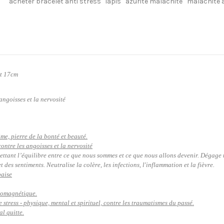
acheter bracelet anti stress
lapis
azurite malachite
malachite a
t 17cm
 angoisses et la nervosité
ime, pierre de la bonté et beauté.
ontre les angoisses et la nervosité
ttant l’équilibre entre ce que nous sommes et ce que nous allons devenir. Dégage u
 des sentiments. Neutralise la colère, les infections, l'inflammation et la fièvre.
paise
romagnétique
.
le stress - physique, mental et spirituel, contre les traumatismes du passé.
al quitte.