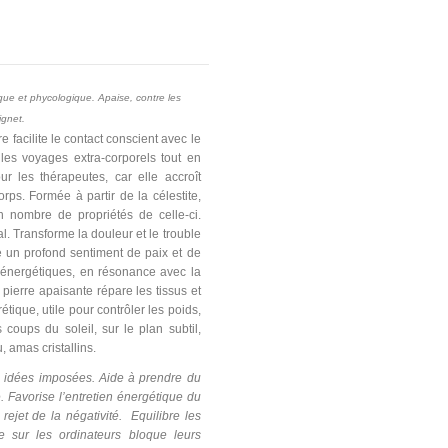
ique et phycologique. Apaise, contre les
ignet.
 facilite le contact conscient avec le
 les voyages extra-corporels tout en
ur les thérapeutes, car elle accroît
rps. Formée à partir de la célestite,
 nombre de propriétés de celle-ci.
l. Transforme la douleur et le trouble
ée un profond sentiment de paix et de
es énergétiques, en résonance avec la
e pierre apaisante répare les tissus et
étique, utile pour contrôler les poids,
coups du soleil, sur le plan subtil,
, amas cristallins.
s idées imposées. Aide à prendre du
. Favorise l’entretien énergétique du
 rejet de la négativité. Equilibre les
e sur les ordinateurs bloque leurs