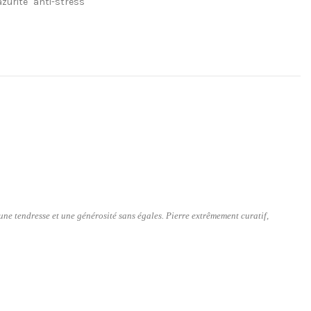
zurite
anti-stress
ne tendresse et une générosité sans égales. Pierre extrêmement curatif,