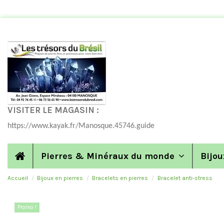
VISITER LE MAGASIN :
https://www.kayak.fr/Manosque.45746.guide
Pierres & Minéraux du monde
Bijou
Accueil
Bijoux en pierres
Bracelets en pierres
Bracelet anti-stress
Promo !