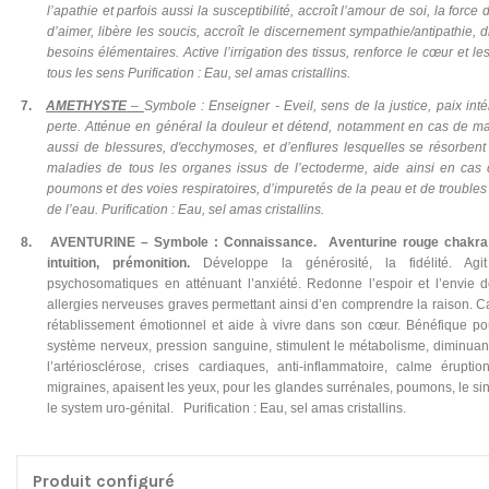
l’apathie et parfois aussi la susceptibilité, accroît l’amour de soi, la forc
d’aimer, libère les soucis, accroît le discernement sympathie/antipathie, di
besoins élémentaires. Active l’irrigation des tissus, renforce le cœur et l
tous les sens Purification : Eau, sel amas cristallins.
7.
AMETHYSTE
–
Symbole : Enseigner - Eveil, sens de la justice, paix int
perte. Atténue en général la douleur et détend, notamment en cas de ma
aussi de blessures, d'ecchymoses, et d’enflures lesquelles se résorbent 
maladies de tous les organes issus de l’ectoderme, aide ainsi en cas d
poumons et des voies respiratoires, d’impuretés de la peau et de troubles d
de l’eau. Purification : Eau, sel amas cristallins.
8.
AVENTURINE
– Symbole : Connaissance.
Aventurine rouge chakra 
intuition, prémonition.
Développe la générosité, la fidélité. Agi
psychosomatiques en atténuant l’anxiété. Redonne l’espoir et l’envie d
allergies nerveuses graves permettant ainsi d’en comprendre la raison. Calme
rétablissement émotionnel et aide à vivre dans son cœur. Bénéfique pour
système nerveux, pression sanguine, stimulent le métabolisme, diminuant
l’artériosclérose, crises cardiaques, anti-inflammatoire, calme érupti
migraines, apaisent les yeux, pour les glandes surrénales, poumons, le sin
le system uro-génital.
Purification : Eau, sel amas cristallins.
Produit configuré