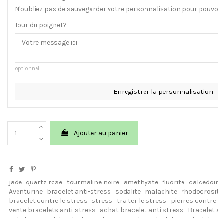
N'oubliez pas de sauvegarder votre personnalisation pour pouvoir
Tour du poignet?
optionnel
Enregistrer la personnalisation
Ajouter au panier
jade
quartz rose
tourmaline noire
amethyste
fluorite
calcedoi
Aventurine
bracelet anti-stress
sodalite
malachite
rhodocrosi
bracelet contre le stress
stress
traiter le stress
pierres contre 
vente bracelets anti-stress
achat bracelet anti stress
Bracelet 