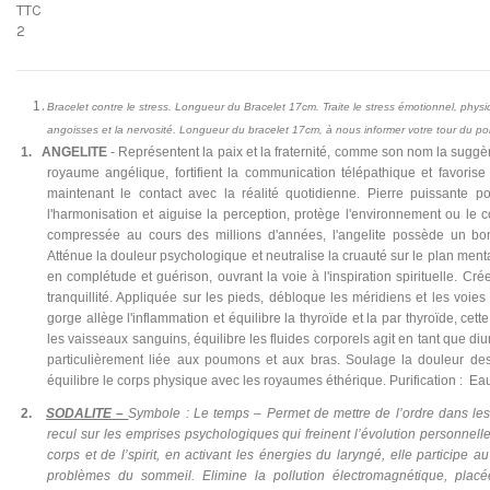
TTC
2
Bracelet contre le stress. Longueur du Bracelet 17cm. Traite le stress émotionnel, phys
angoisses et la nervosité. Longueur du bracelet 17cm, à nous informer votre tour du po
1.
ANGELITE
- Représentent la paix et la fraternité, comme son nom la suggère
royaume angélique, fortifient la communication télépathique et favorise
maintenant le contact avec la réalité quotidienne. Pierre puissante po
l'harmonisation et aiguise la perception, protège l'environnement ou le co
compressée au cours des millions d'années, l'angelite possède un bon
Atténue la douleur psychologique et neutralise la cruauté sur le plan menta
en complétude et guérison, ouvrant la voie à l'inspiration spirituelle. Cr
tranquillité. Appliquée sur les pieds, débloque les méridiens et les voi
gorge allège l'inflammation et équilibre la thyroïde et la par thyroïde, cett
les vaisseaux sanguins, équilibre les fluides corporels agit en tant que diur
particulièrement liée aux poumons et aux bras. Soulage la douleur des 
équilibre le corps physique avec les royaumes éthérique. Purification :
Eau
2.
SODALITE –
Symbole : Le temps – Permet de mettre de l’ordre dans le
recul sur les emprises psychologiques qui freinent l’évolution personnelle
corps et de l’spirit, en activant les énergies du laryngé, elle participe au
problèmes du sommeil. Elimine la pollution électromagnétique, placé