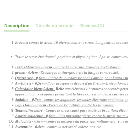
Description
Détails du produit
Reviews
(0)
Bracelet contre le stress. 16 pierres contre le stress.
Longueur du bracele
Traite le stress émotionnel, physique et
phycologique
. Apaise, contre les
Perles blanches - 0,6cm -
contre la nervosité, brûlures des l'estomac,
grenat - 0,4cm -
Recharges en énergie, évite la fatigue et nervosité.
Quartz rose,- 0,6cm -
Pierre de la tendresse et de l'amour, pour l'auto est
Améthyste - 0,5cm -
Pour accepter le départ d'un être aimé, réconforte, c
Calcédoine bleue,0,6cm -
Relie
aux éléments vibratoires concernés perme
apporta la paix et apaise permettant la libre expression des ses pensées et
Sodalite - 0,5cm -
contre les
angoisses, les
ondes
électromagnétiques
, a
Lapis lazuli - 0,6cm -
Pierre de l'équilibre, contre les migraines.
Tourmaline noire
- Contre le stress causé par
l'excès
de brouillard
élect
Azurite malachite - 0,6cm -
Plus puissante pierre contre le stress, traite 
Malachite
- 0,6cm - contre la mémoire du passé, anti-inflammatoire, le m
Aventurine - 0,4cm -
contre la nervosité, colère,
anxiété
.