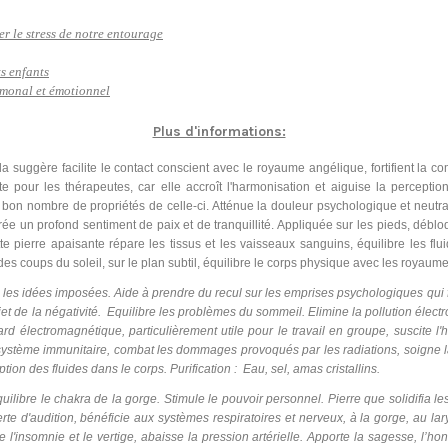
ber le stress de notre entourage
ts enfants
ormonal et émotionnel
Plus d'informations:
a suggère facilite le contact conscient avec le royaume angélique, fortifient la c
e pour les thérapeutes, car elle accroît l'harmonisation et aiguise la perceptio
on nombre de propriétés de celle-ci. Atténue la douleur psychologique et neutrali
. Crée un profond sentiment de paix et de tranquillité. Appliquée sur les pieds, dé
ette pierre apaisante répare les tissus et les vaisseaux sanguins, équilibre les flu
s coups du soleil, sur le plan subtil, équilibre le corps physique avec les royaumes
les idées imposées. Aide à prendre du recul sur les emprises psychologiques qui fr
u rejet de la négativité. Equilibre les problèmes du sommeil. Elimine la pollution éle
rd électromagnétique, particulièrement utile pour le travail en groupe, suscite l'
 système immunitaire, combat les dommages provoqués par les radiations, soigne la 
ption des fluides dans le corps. Purification : Eau, sel, amas cristallins.
ilibre le chakra de la gorge. Stimule le pouvoir personnel. Pierre que solidifia le
te d'audition, bénéficie aux systèmes respiratoires et nerveux, à la gorge, au lary
e l'insomnie et le vertige, abaisse la pression artérielle. Apporte la sagesse, l’