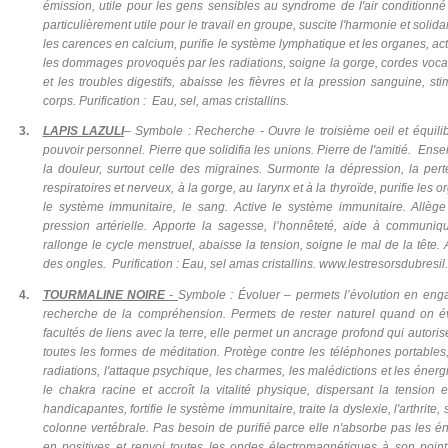
émission, utile pour les gens sensibles au syndrome de l'air conditionné
particulièrement utile pour le travail en groupe, suscite l'harmonie et solid
les carences en calcium, purifie le système lymphatique et les organes, ac
les dommages provoqués par les radiations, soigne la gorge, cordes vocale
et les troubles digestifs, abaisse les fièvres et la pression sanguine, st
corps. Purification : Eau, sel, amas cristallins.
3.
LAPIS LAZULI
– Symbole : Recherche - Ouvre le troisième oeil et équilib
pouvoir personnel. Pierre que solidifia les unions. Pierre de l'amitié. Ens
la douleur, surtout celle des migraines. Surmonte la dépression, la pert
respiratoires et nerveux, à la gorge, au larynx et à la thyroïde, purifie les
le système immunitaire, le sang. Active le système immunitaire. Allège 
pression artérielle. Apporte la sagesse, l’honnêteté, aide à communiq
rallonge le cycle menstruel, abaisse la tension, soigne le mal de la tête
des ongles.
Purification : Eau, sel amas cristallins. www.lestresorsdubresi
4.
TOURMALINE NOIRE
-
Symbole : Évoluer – permets l’évolution en enga
recherche de la compréhension. Permets de rester naturel quand on é
facultés de liens avec la terre, elle permet un ancrage profond qui autoris
toutes les formes de méditation. Protège contre les téléphones portables,
radiations, l'attaque psychique, les charmes, les malédictions et les énerg
le chakra racine et accroît la vitalité physique, dispersant la tension 
handicapantes, fortifie le système immunitaire, traite la dyslexie, l'arthrite
colonne vertébrale. Pas besoin de purifié parce elle n'absorbe pas les én
en positives et renvoi toutes les ondes électromagnétiques à son point d