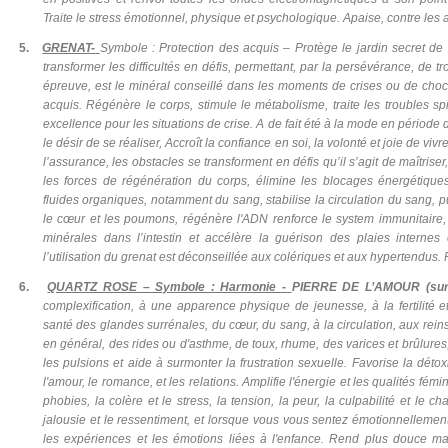
Traite le stress émotionnel, physique et psychologique. Apaise, contre les 
5.
GRENAT-
Symbole : Protection des acquis – Protège le jardin secret de 
transformer les difficultés en défis, permettant, par la persévérance, de t
épreuve, est le minéral conseillé dans les moments de crises ou de cho
acquis. Régénère le corps, stimule le métabolisme, traite les troubles spi
excellence pour les situations de crise. A de fait été à la mode en période 
le désir de se réaliser, Accroît la confiance en soi, la volonté et joie de vi
l’assurance, les obstacles se transforment en défis qu’il s’agit de maîtriser,
les forces de régénération du corps, élimine les blocages énergétiqu
fluides organiques, notamment du sang, stabilise la circulation du sang, p
le cœur et les poumons, régénère l'ADN renforce le system immunitaire, f
minérales dans l’intestin et accélère la guérison des plaies interne
l’utilisation du grenat est déconseillée aux colériques et aux hypertendus. Pu
6.
QUARTZ ROSE – Symbole : Harmonie -
PIERRE DE L’AMOUR (surto
complexification, à une apparence physique de jeunesse, à la fertilité e
santé des glandes surrénales, du cœur, du sang, à la circulation, aux reins
en général, des rides ou d'asthme, de toux, rhume, des varices et brûlures,
les pulsions et aide à surmonter la frustration sexuelle. Favorise la détox
l'amour, le romance, et les relations. Amplifie l'énergie et les qualités fémi
phobies, la colère et le stress, la tension, la peur, la culpabilité et le c
jalousie et le ressentiment, et lorsque vous vous sentez émotionnellement
les expériences et les émotions liées à l'enfance. Rend plus douce mais