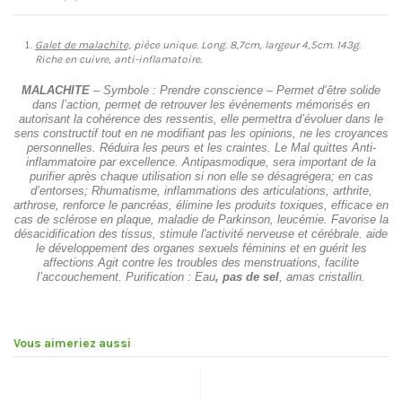
Galet de malachite,
pièce unique. Long. 8,7cm, largeur 4,5cm. 143g.
Riche en cuivre, anti-inflamatoire.
MALACHITE
– Symbole : Prendre conscience – Permet d’être solide
dans l’action, permet de retrouver les événements mémorisés en
autorisant la cohérence des ressentis, elle permettra d’évoluer dans le
sens constructif tout en ne modifiant pas les opinions, ne les croyances
personnelles. Réduira les peurs et les craintes. Le Mal quittes Anti-
inflammatoire par excellence. Antipasmodique, sera important de la
purifier après chaque utilisation si non elle se désagrégera; en cas
d’entorses; Rhumatisme, inflammations des articulations, arthrite,
arthrose, renforce le pancréas, élimine les produits toxiques, efficace en
cas de sclérose en plaque, maladie de Parkinson, leucémie. Favorise la
désacidification des tissus, stimule l'activité nerveuse et cérébrale. aide
le développement des organes sexuels féminins et en guérit les
affections Agit contre les troubles des menstruations, facilite
l’accouchement. Purification : Eau
, pas de sel
, amas cristallin.
Vous aimeriez aussi