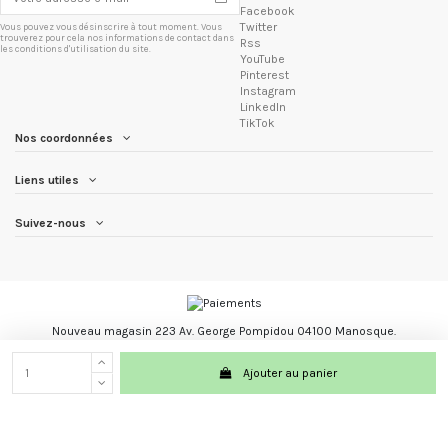
Facebook
Twitter
Vous pouvez vous désinscrire à tout moment. Vous
trouverez pour cela nos informations de contact dans
Rss
les conditions d'utilisation du site.
YouTube
Pinterest
Instagram
LinkedIn
TikTok
Nos coordonnées
Liens utiles
Suivez-nous
Nouveau magasin 223 Av. George Pompidou 04100 Manosque.
Les Trésors du Brésil marque registré.
Ajouter au panier