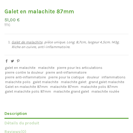
Galet en malachite 87mm
51,00 €
TTC
Galet de malachite,
pièce unique. Long. 8,7cm, largeur 4,5cm. 143g.
Riche en cuivre, anti-inflammatoire.
galet en malachite
malachite
pierre pour les articulations
pierre contre la douleur
pierre anit-inflammatoire
pierre anti-inflammatoire
pierre pour la ciatique
douleur
inflammations
malachite polis
galet malachite
malachite galet
grand galet malachite
Galet en malachite 87mm
malachite 87mm
malachite polis 87mm
galet malachite polis 87mm
malachite grand galet
malachite roulée
Description
Détails du produit
Reviews
(0)