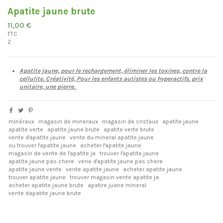
Apatite jaune brute
11,00 €
TTC
2
Apatite jaune, pour le rechargement, éliminer les toxines, contre la
cellulite. Créativité, Pour les enfants autistes ou hyperactifs. prix
unitaire, une pierre.
minéraux
magasin de mineraux
magasin de cristaux
apatite jaune
apatite verte
apatite jaune brute
apatite verte brute
vente d'apatite jaune
vente du mineral apatite jaune
ou trouver l'apatite jaune
acheter l'apatite jaune
magasin de vente de l'apatite ja
trouver l'apatite jaune
apatite jaune pas chere
vene d'apatite jaune pas chere
apatite jaune vente
vente apatite jaune
acheter apatite jaune
trouver apatite jaune
trouver magasin vente apatite ja
acheter apatite jaune brute
apatire juane mineral
vente dapatite jaune brute