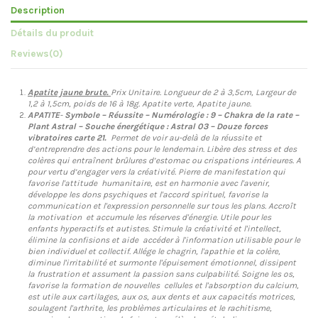
Description
Détails du produit
Reviews
(0)
Apatite jaune brute.
Prix Unitaire. Longueur de 2 à 3,5cm, Largeur de
1,2 à 1,5cm, poids de 16 à 18g. Apatite verte, Apatite jaune.
APATITE
-
Symbole – Réussite – Numérologie : 9 – Chakra de la rate –
Plant Astral – Souche énergétique : Astral 03 – Douze forces
vibratoires carte 21.
Permet de voir au-delà de la réussite et
d’entreprendre des actions pour le lendemain. Libère des stress et des
colères qui entraînent brûlures d’estomac ou crispations intérieures. A
pour vertu d’engager vers la créativité. Pierre de manifestation qui
favorise l'attitude humanitaire, est en harmonie avec l'avenir,
développe les dons psychiques et l'accord spirituel, favorise la
communication et l'expression personnelle sur tous les plans. Accroît
la motivation et accumule les réserves d'énergie. Utile pour les
enfants hyperactifs et autistes. Stimule la créativité et l'intellect,
élimine la confisions et aide accéder à l'information utilisable pour le
bien individuel et collectif. Allége le chagrin, l'apathie et la colère,
diminue l'irritabilité et surmonte l'épuisement émotionnel, dissipent
la frustration et assument la passion sans culpabilité. Soigne les os,
favorise la formation de nouvelles cellules et l'absorption du calcium,
est utile aux cartilages, aux os, aux dents et aux capacités motrices,
soulagent l'arthrite, les problèmes articulaires et le rachitisme,