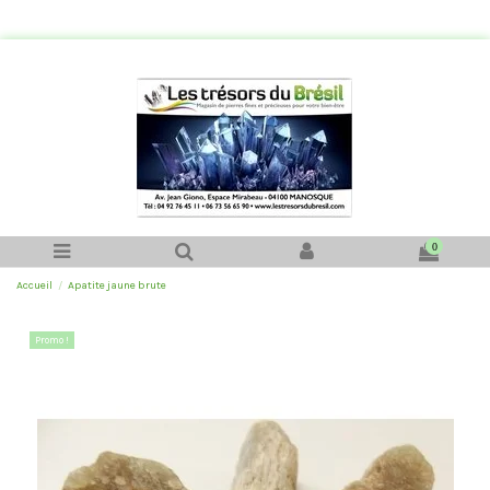
0
Accueil
Apatite jaune brute
Promo !