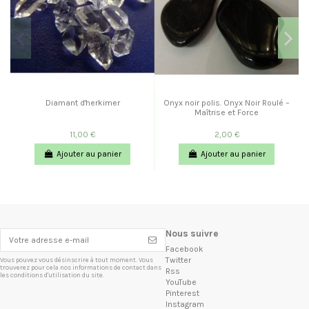
Diamant d'herkimer
Onyx noir polis. Onyx Noir Roulé –
Maîtrise et Force
11,00 €
2,00 €
Ajouter au panier
Ajouter au panier
Nous suivre
Facebook
Twitter
Vous pouvez vous désinscrire à tout moment. Vous
trouverez pour cela nos informations de contact dans
Rss
les conditions d'utilisation du site.
YouTube
Pinterest
Instagram