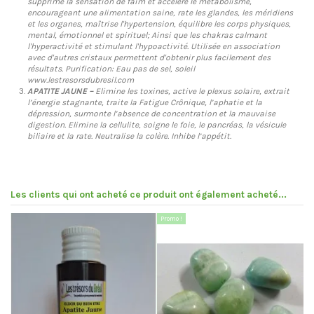
supprime la sensation de faim et accélère le métabolisme,
encourageant une alimentation saine, rate les glandes, les méridiens
et les organes, maîtrise l'hypertension, équilibre les corps physiques,
mental, émotionnel et spirituel; Ainsi que les chakras calmant
l'hyperactivité et stimulant l'hypoactivité. Utilisée en association
avec d'autres cristaux permettent d'obtenir plus facilement des
résultats. Purification: Eau pas de sel, soleil
www.lestresorsdubresil.com
APATITE JAUNE –
Elimine les toxines, active le plexus solaire, extrait
l’énergie stagnante, traite la Fatigue Crônique, l’aphatie et la
dépression, surmonte l’absence de concentration et la mauvaise
digestion. Elimine la cellulite, soigne le foie, le pancréas, la vésicule
biliaire et la rate. Neutralise la colère. Inhibe l’appétit.
Les clients qui ont acheté ce produit ont également acheté...
Promo !