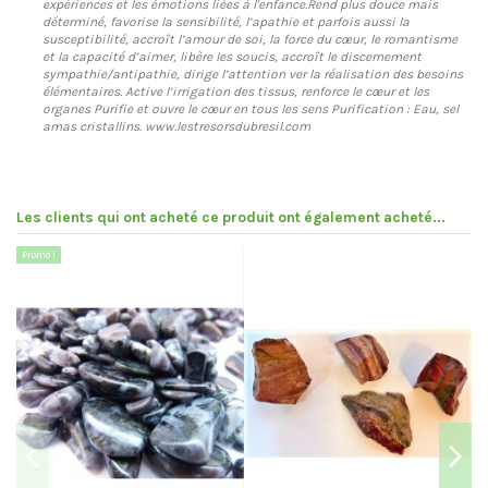
expériences et les émotions liées à l'enfance.Rend plus douce mais
déterminé, favorise la sensibilité, l’apathie et parfois aussi la
susceptibilité, accroît l’amour de soi, la force du cœur, le romantisme
et la capacité d’aimer, libère les soucis, accroît le discernement
sympathie/antipathie, dirige l’attention ver la réalisation des besoins
élémentaires. Active l’irrigation des tissus, renforce le cœur et les
organes Purifie et ouvre le cœur en tous les sens Purification : Eau, sel
amas cristallins. www.lestresorsdubresil.com
Les clients qui ont acheté ce produit ont également acheté...
Promo !
Pr