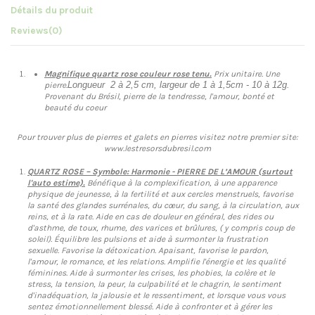
Détails du produit
Reviews
(0)
Magnifique quartz rose couleur rose tenu.
Prix unitaire. Une
Longueur 2 à 2,5 cm, largeur de 1 à 1,5cm - 10 à 12g.
pierre.
Provenant du Brésil, pierre de la tendresse, l'amour, bonté et
beauté du coeur
Pour trouver plus de pierres et galets en pierres visitez notre premier site:
www.lestresorsdubresil.com
QUARTZ ROSE – Symbole: Harmonie - PIERRE DE L’AMOUR (surtout
l'auto estime).
Bénéfique à la complexification, à une apparence
physique de jeunesse, à la fertilité et aux cercles menstruels, favorise
la santé des glandes surrénales, du cœur, du sang, à la circulation, aux
reins, et à la rate. Aide en cas de douleur en général, des rides ou
d'asthme, de toux, rhume, des varices et brûlures, ( y compris coup de
soleil). Équilibre les pulsions et aide à surmonter la frustration
sexuelle. Favorise la détoxication. Apaisant, favorise le pardon,
l'amour, le romance, et les relations. Amplifie l'énergie et les qualité
féminines. Aide à surmonter les crises, les phobies, la colère et le
stress, la tension, la peur, la culpabilité et le chagrin, le sentiment
d'inadéquation, la jalousie et le ressentiment, et lorsque vous vous
sentez émotionnellement blessé. Aide à confronter et à gérer les