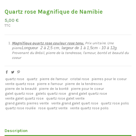
Quartz rose Magnifique de Namibie
5,00 €
TTC
Magnifique quartz rose couleur rose tenu.
Prix unitaire. Une
Longueur 2 à 2,5 cm, largeur de 1 à 1,5cm - 10 à 12g.
pierre.
Provenant du Brésil, pierre de la tendresse, l'amour, bonté et beauté du
coeur
quartz rose
quartz
pierre de l'amour
cristal rose
pierres pour le coeur
vente quartz rose
pierre e l'amour
pierre de la tendresse
pierre de la beauté
pierre de la bonté
pierre pour le coeur
galet quartz rose
galets quartz rose
grand galet quartz rose
vente galet quartz rose
quartz rose galet vente
grand galets pierres vente
vente grand galet quart rose
quartz rose polis
quartz rose roulée
rose quartz vente
vente quartz rose polis
Description